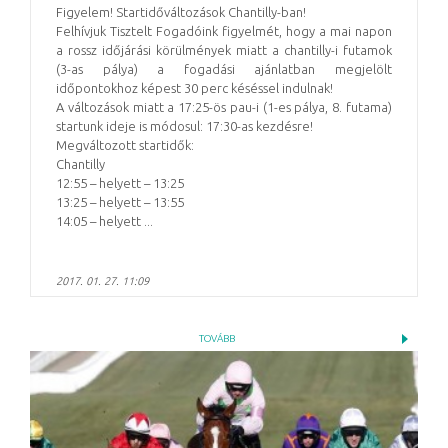
Figyelem! Startidőváltozások Chantilly-ban!
Felhívjuk Tisztelt Fogadóink figyelmét, hogy a mai napon
a rossz időjárási körülmények miatt a chantilly-i futamok
(3-as pálya) a fogadási ajánlatban megjelölt
időpontokhoz képest 30 perc késéssel indulnak!
A változások miatt a 17:25-ös pau-i (1-es pálya, 8. futama)
startunk ideje is módosul: 17:30-as kezdésre!
Megváltozott startidők:
Chantilly
12:55 – helyett – 13:25
13:25 – helyett – 13:55
14:05 – helyett ...
2017. 01. 27. 11:09
TOVÁBB