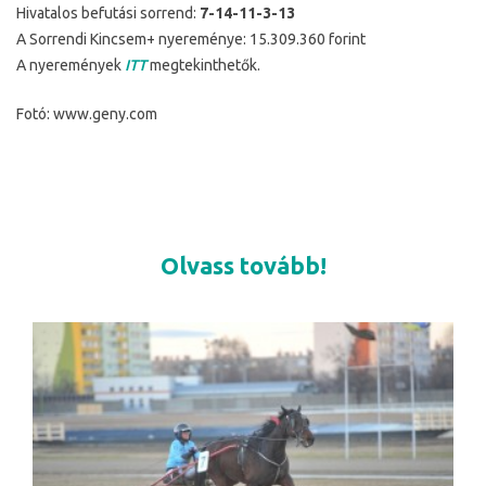
Hivatalos befutási sorrend:
7-14-11-3-13
A Sorrendi Kincsem+ nyereménye: 15.309.360 forint
A nyeremények
ITT
megtekinthetők.
Fotó: www.geny.com
Olvass tovább!