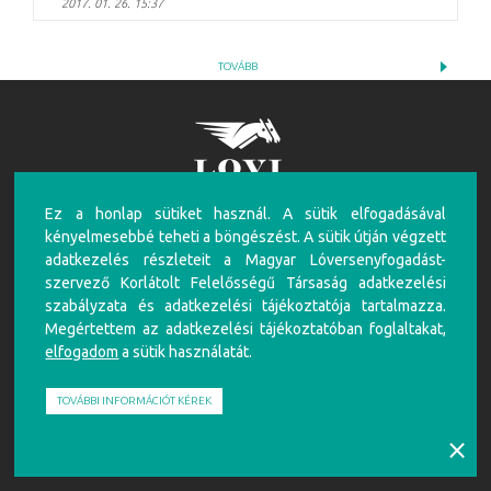
2017. 01. 26. 15:37
TOVÁBB
Ez a honlap sütiket használ. A sütik elfogadásával
FIGYELEM!
kényelmesebbé teheti a böngészést. A sütik útján végzett
A túlzásba vitt szerencsejáték ártalmas, mentálhigiénés problémákat, illetve függőséget
adatkezelés részleteit a Magyar Lóversenyfogadást-
okozhat! Éljen az önkorlátozás, önkizárás lehetőségével! Szerencsejátékban csak 18 éven
szervező Korlátolt Felelősségű Társaság adatkezelési
felüliek vehetnek részt!
szabályzata és adatkezelési tájékoztatója tartalmazza.
Írj nekünk!
Játékosvédelem
Részvételi szabályzat
Adatkezelési Szabályzat
Impresszum
Megértettem az adatkezelési tájékoztatóban foglaltakat,
elfogadom
a sütik használatát.
Partnerünk:
TOVÁBBI INFORMÁCIÓT KÉREK
⨯