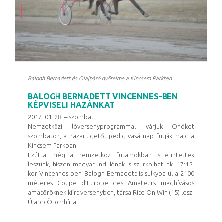
Balogh Bernadett és Olajbáró győzelme a Kincsem Parkban
BALOGH BERNADETT VINCENNES-BEN
KÉPVISELI HAZÁNKAT
2017. 01. 28. – szombat
Nemzetközi lóversenyprogrammal várjuk Önöket
szombaton, a hazai ügetőt pedig vasárnap futják majd a
Kincsem Parkban.
Ezúttal még a nemzetközi futamokban is érintettek
leszünk, hiszen magyar indulónak is szurkolhatunk. 17:15-
kor Vincennes-ben Balogh Bernadett is sulkyba ül a 2100
méteres Coupe d’Europe des Amateurs meghívásos
amatőröknek kiírt versenyben, társa Rite On Win (15) lesz.
Újabb Örömhír a ...