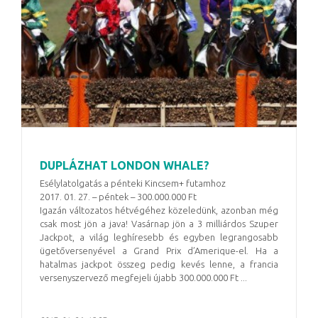
DUPLÁZHAT LONDON WHALE?
Esélylatolgatás a pénteki Kincsem+ futamhoz
2017. 01. 27. – péntek – 300.000.000 Ft
Igazán változatos hétvégéhez közeledünk, azonban még
csak most jön a java! Vasárnap jön a 3 milliárdos Szuper
Jackpot, a világ leghíresebb és egyben legrangosabb
ügetőversenyével a Grand Prix d’Amerique-el. Ha a
hatalmas jackpot összeg pedig kevés lenne, a francia
versenyszervező megfejeli újabb 300.000.000 Ft ...