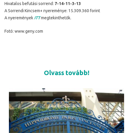
Hivatalos befutási sorrend:
7-14-11-3-13
A Sorrendi Kincsem+ nyereménye: 15.309.360 forint
A nyeremények
ITT
megtekinthetők.
Fotó: www.geny.com
Olvass tovább!