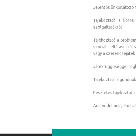
Jelentős önkorlátozó 
Tájékoztató a kóros 
szolgáltatókról
Tájékoztató a problém
szociális ellátásokról
vagy a szerencsejáték 
Játékfüggőséggel fog
Tájékoztató a gondnoks
Részletes tájékoztató 
Adatvédelmi tájékoztat