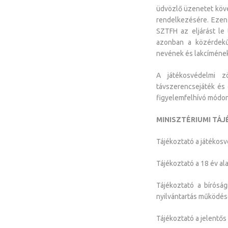
üdvözlő üzenetet köve
rendelkezésére. Ezen 
SZTFH az eljárást le
azonban a közérdekűn
nevének és lakcíméne
A játékosvédelmi z
távszerencsejáték és 
figyelemfelhívó módon
MINISZTÉRIUMI TÁ
Tájékoztató a játékos
Tájékoztató a 18 év ala
Tájékoztató a bíróság
nyilvántartás működés
Tájékoztató a jelentős