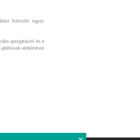
átást biztosító egyes
ális igazgatásról és a
ve játékosok védelmével
⨯