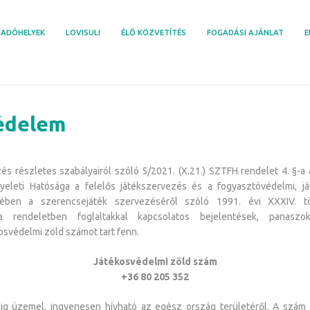
ADÓHELYEK
LOVISULI
ÉLŐ KÖZVETÍTÉS
FOGADÁSI AJÁNLAT
E
édelem
és részletes szabályairól szóló 5/2021. (X.21.) SZTFH rendelet 4. §-a
yeleti Hatósága
a felelős játékszervezés és a fogyasztóvédelmi, j
ében a szerencsejáték szervezéséről szóló 1991. évi XXXIV. tö
rendeletben foglaltakkal kapcsolatos bejelentések, panaszok,
osvédelmi zöld számot tart fenn.
Játékosvédelmi zöld szám
+36 80 205 352
ig üzemel, ingyenesen hívható az egész ország területéről. A szám f