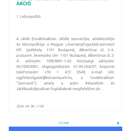
AKCIÓ
1. Lebonyolító
A Játék (továbbiakban: Játék) szervezője, adatkezelője
és lebonyolítója a Magyar Lóversenyfogadást-szervező
Kft. (székhely: 1101 Budapest, Albertirsai út 2-4.;
postacím, levelezési cím: 1101 Budapest, Albertirsai út 2-
4.; adószám: 10929001-1-42; közösségi adószám:
HU10929001; cégjegyzékszám: 01-09-264257; központi
telefonszám: +36 1 433 0549; e-mail cím:
ugyfelszolgalat@kincsempark.hu, a továbbiakban:
“Szervező”), amely a jelen Részvételi- és
Játékszabályzatban foglaltaknak megfelelően jár ...
2026. 04. 08. 11:00
TOVÁBB