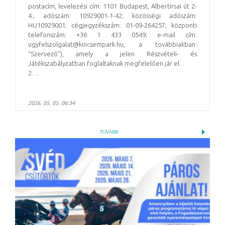
postacím, levelezési cím: 1101 Budapest, Albertirsai út 2-
4.; adószám: 10929001-1-42; közösségi adószám:
HU10929001; cégjegyzékszám: 01-09-264257; központi
telefonszám: +36 1 433 0549; e-mail cím:
ugyfelszolgalat@kincsempark.hu, a továbbiakban:
“Szervező”), amely a jelen Részvételi- és
Játékszabályzatban foglaltaknak megfelelően jár el.
2. ...
2026. 05. 05. 06:34
TOVÁBB