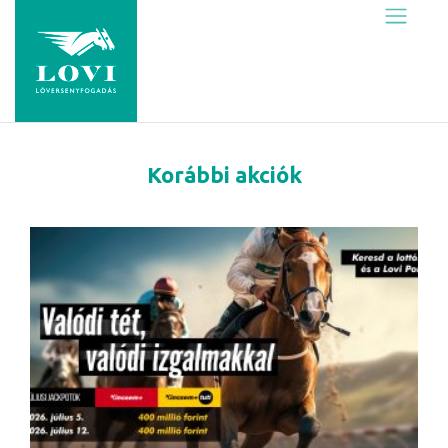
Skip
to
content
Korábbi akciók