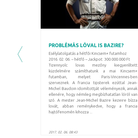
PROBLÉMÁS LÓVAL IS BAZIRE?
Esélylatolgatás a hétfői Kincsem+ futamhoz
Previous
2016. 02. 06. – hétfő – Jackpot: 300.000.000 Ft
Tizennyolc lovas mezőny kiegyenlített
küzdelmére számíthatunk a mai Kincsem+
futamban, melyet Paris-Vincennes-ben
szerveznek. A francia tipsterek ezúttal Jean-
Michel Baudoin idomítottját véleményezik, annak
ellenére, hogy némileg megbízhatatlan lóról van
szó. A mester Jean-Michel Bazire kezeire bízza
lovát, abban reménykedve, hogy a francia
hajtófenomén kihozza ...
2017. 02. 06. 08:43