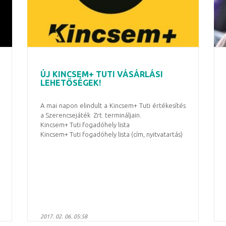
ÚJ KINCSEM+ TUTI VÁSÁRLÁSI
LEHETŐSÉGEK!
A mai napon elindult a Kincsem+ Tuti értékesítés
a Szerencsejáték Zrt. termináljain.
Kincsem+ Tuti fogadóhely lista
Kincsem+ Tuti fogadóhely lista (cím, nyitvatartás)
2017. 02. 06. 05:58