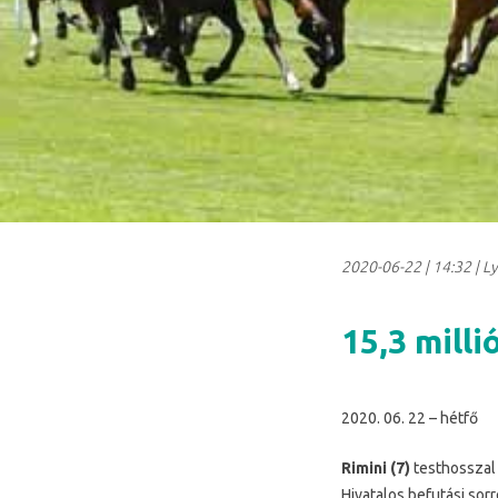
2020-06-22
|
14:32
| L
15,3 milli
2020. 06. 22 – hétfő
Rimini (7)
testhosszal 
Hivatalos befutási sor