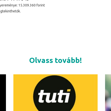
yereménye: 15.309.360 forint
tekinthetők.
Olvass tovább!