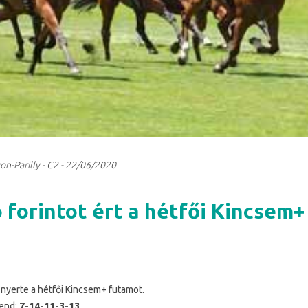
yon-Parilly - C2 - 22/06/2020
ó forintot ért a hétfői Kincsem+
nyerte a hétfői Kincsem+ futamot.
rend:
7-14-11-3-13