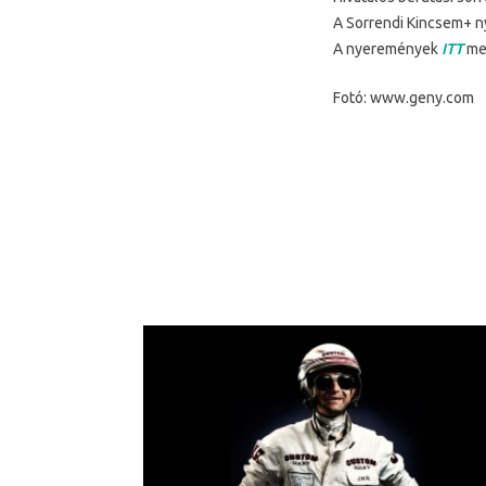
A Sorrendi Kincsem+ n
A nyeremények
ITT
meg
Fotó: www.geny.com