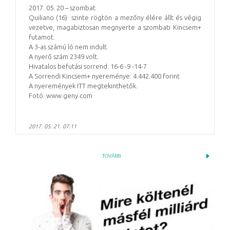
2017. 05. 20 – szombat
Quiliano (16) szinte rögtön a mezőny élére állt és végig
vezetve, magabiztosan megnyerte a szombati Kincsem+
futamot.
A 3-as számú ló nem indult.
A nyerő szám 2349 volt.
Hivatalos befutási sorrend: 16-6 -9 -14-7
A Sorrendi Kincsem+ nyereménye: 4.442.400 forint
A nyeremények ITT megtekinthetők.
Fotó: www.geny.com
2017. 05. 21. 07:11
TOVÁBB