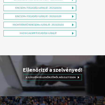
KINCSEM+ FOGADÁSI AJÁNLAT - 2026.08.08
KINCSEM+ FOGADÁSI AJÁNLAT - 2026.08.09
NYOMTATHATÓ KINCSEM+ AJÁNLAT - 2026.08.08
HAZAI GALOPP FOGADÁSI AJÁNLAT
Ellenőrizd a szelvényed!
A SZELVÉNYELLENŐRZŐRŐL RÉSZLETESEN