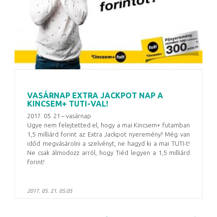
VASÁRNAP EXTRA JACKPOT NAP A
KINCSEM+ TUTI-VAL!
2017. 05. 21 – vasárnap
Ugye nem felejtetted el, hogy a mai Kincsem+ futamban
1,5 milliárd forint az Extra Jackpot nyeremény? Még van
időd megvásárolni a szelvényt, ne hagyd ki a mai TUTI-t!
Ne csak álmodozz arról, hogy Tiéd legyen a 1,5 milliárd
forint!
2017. 05. 21. 05:05