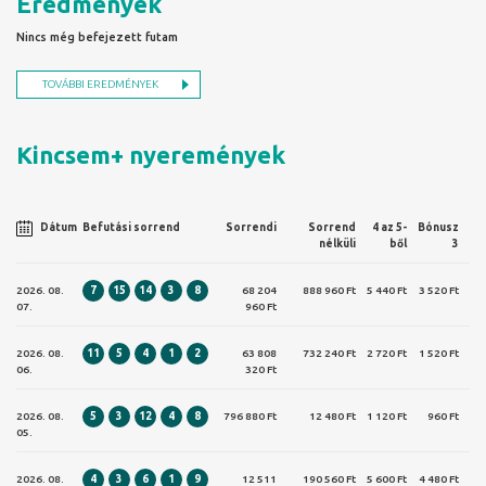
Eredmények
Nincs még befejezett futam
TOVÁBBI EREDMÉNYEK
Kincsem+ nyeremények
Dátum
Befutási sorrend
Sorrendi
Sorrend
4 az 5-
Bónusz
nélküli
ből
3
2026. 08.
7
15
14
3
8
68 204
888 960 Ft
5 440 Ft
3 520 Ft
07.
960 Ft
2026. 08.
11
5
4
1
2
63 808
732 240 Ft
2 720 Ft
1 520 Ft
06.
320 Ft
2026. 08.
5
3
12
4
8
796 880 Ft
12 480 Ft
1 120 Ft
960 Ft
05.
2026. 08.
4
3
6
1
9
12 511
190 560 Ft
5 600 Ft
4 480 Ft