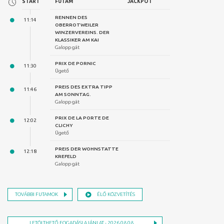
FUTAM
JACKPOT
RENNEN DES
OBERROTWEILER
WINZERVEREINS. DER
KLASSIKER AM KAI
Galopp gát
PRIX DE PORNIC
Ügető
PREIS DES EXTRA TIPP
AM SONNTAG.
Galopp gát
PRIX DE LA PORTE DE
CLICHY
Ügető
PREIS DER WOHNSTATTE
KREFELD
Galopp gát
TOVÁBBI FUTAMOK
ÉLŐ KÖZVETÍTÉS
LETÖLTHETŐ FOGADÁSI AJÁNLAT - 2026.08.08