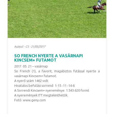
Auteuil - C5 - 21/05/2017
SO FRENCH NYERTE A VASÁRNAPI
KINCSEM+ FUTAMOT
2017. 05. 21 – vasárnap
So French (1), a favorit, magabiztos futással nyerte a
vasárnapi Kincsem+ futamot.
A nyerő szám 1462 volt.
Hivatalos befutási sorrend: 1-15 -11 -14-6
A Sorrendi Kincsem+ nyereménye: 1.543.620 forint
A nyeremények ITT megtekinthetők.
Fotó: www.geny.com