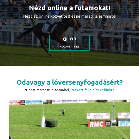
Nézd online a futamokat!
Nézd az online közvetítést és ne maradj le semmiről!
ÉLŐ
KÖZVETÍTÉS
Odavagy a lóversenyfogadásért?
Itt nem maradsz le semmiről,
iratkozz fel a hírlevelünkre
!