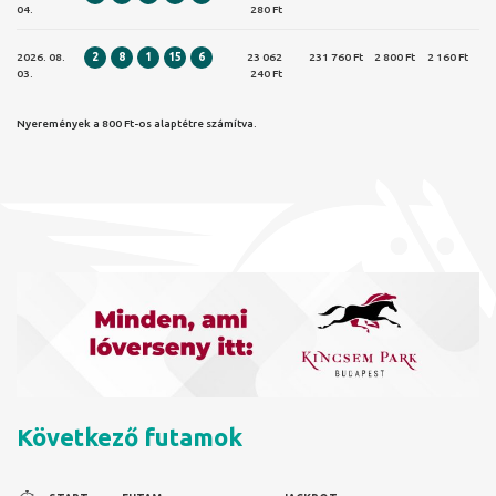
04.
280 Ft
2026. 08.
2
8
1
15
6
23 062
231 760 Ft
2 800 Ft
2 160 Ft
03.
240 Ft
Nyeremények a 800 Ft-os alaptétre számítva.
Következő futamok