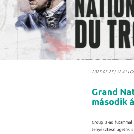
2025-03-25
|
12:41
| G
Grand Nat
második á
Group 3-as futammal f
tenyésztésű ügetők sz