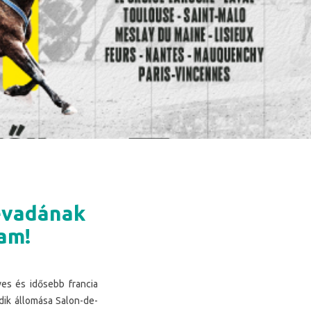
 évadának
am!
ves és idősebb francia
dik állomása Salon-de-