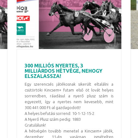
300 MILLIÓS NYERTES, 3
MILLIÁRDOS HÉTVÉGE, NEHOGY
ELSZALASSZA!
Egy szerencsés játékosnak sikerült eltalálni a
csütörtöki Kincsem+ futam első öt lovát helyes
sorrendben, ráadásul a nyerő plusz szám is
egyezett, így a nyertes nem kevesebb, mint
300.441.000 Ft-al gazdagodott!
A helyes befutási sorrend: 10-1-12-15-2
A Nyerő Plusz szám pedig: 1883
Gratulálunk!
A hétvégén tovább menetel a Kincsem+ játék,
december 11-én vasárnap ismételten