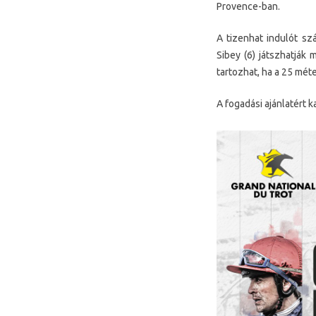
Provence-ban.
A tizenhat indulót sz
Sibey (6) játszhatják
tartozhat, ha a 25 méte
A fogadási ajánlatért k