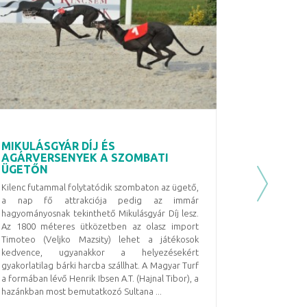
MIKULÁSGYÁR DÍJ ÉS
AGÁRVERSENYEK A SZOMBATI
ÜGETŐN
Kilenc futammal folytatódik szombaton az ügető,
Next
a nap fő attrakciója pedig az immár
hagyományosnak tekinthető Mikulásgyár Díj lesz.
Az 1800 méteres ütközetben az olasz import
Timoteo (Veljko Mazsity) lehet a játékosok
kedvence, ugyanakkor a helyezésekért
gyakorlatilag bárki harcba szállhat. A Magyar Turf
a formában lévő Henrik Ibsen A.T. (Hajnal Tibor), a
hazánkban most bemutatkozó Sultana ...