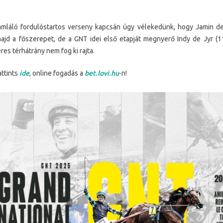
ámláló fordulóstartos verseny kapcsán úgy vélekedünk, hogy Jamin d
 majd a főszerepet, de a GNT idei első etapját megnyerő Indy de Jyr (1
res térhátrány nem fog ki rajta.
attints
ide
, online fogadás a
bet.lovi.hu
-n!