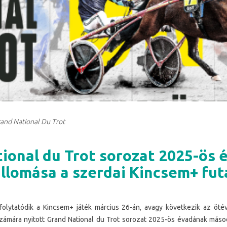
rand National Du Trot
ional du Trot sorozat 2025-ös
llomása a szerdai Kincsem+ fut
olytatódik a Kincsem+ játék március 26-án, avagy következik az öté
ámára nyitott Grand National du Trot sorozat 2025-ös évadának máso