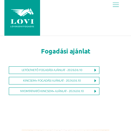
Skip
to
content
Fogadási ajánlat
LETÖLTHETŐ FOGADÁSI AJÁNLAT - 2026.08.10
KINCSEM+ FOGADÁSI AJÁNLAT - 2026.08.10
NYOMTATHATÓ KINCSEM+ AJÁNLAT - 2026.08.10