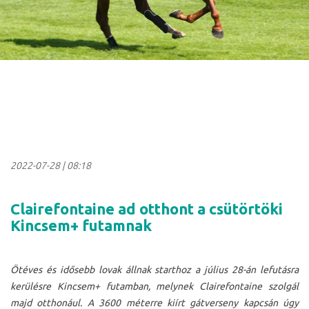
2022-07-28
|
08:18
Clairefontaine ad otthont a csütörtöki
Kincsem+ futamnak
Ötéves és idősebb lovak állnak starthoz a július 28-án lefutásra
kerülésre Kincsem+ futamban, melynek Clairefontaine szolgál
majd otthonául. A 3600 méterre kiírt gátverseny kapcsán úgy