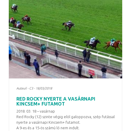
Auteuil - C3 - 18/03/2018
RED ROCKY NYERTE A VASÁRNAPI
KINCSEM+ FUTAMOT
2018. 03. 18 – vasárnap
Red Rocky (12) szinte végig elöl galoppozva, szép futással
nyerte a vasárnapi Kincsem+ futamot.
A 9-es és a 15-ös számú ló nem indult.