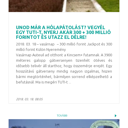
UNOD MÁR A HÓLAPÁTOLÁST? VEGYÉL
EGY TUTI-T, NYERJ AKÁR 300 + 300 MILLIÓ
FORINTOT ÉS UTAZZ EL DÉLRE!
2018. 03. 18 – vasárnap – 300 millió forint Jackpot és 300
millió forint Külön Nyeremény
Vasárnap Auteuil ad otthont a Kincsem+ futamnak. A 3900
méteres galopp gátversenyen tizenhét ötéves és
idősebb telivér áll starthoz, hogy összemérje erejét. Egy
hosszútávú gátverseny mindig nagyon izgalmas, hiszen
bármi megtörténhet, bármilyen sorrend elképzelhető a
befutásnál. Ma is megéri TUTI-t ...
2018. 03. 18. 08:05
TOVÁBB