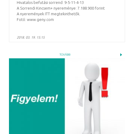
Hivatalos befutási sorrend: 9-5-11-4-13
A Sorrendi Kincsem+ nyereménye: 7.188.900 forint
A nyeremények ITT megtekinthetők.
Fotó: www.geny.com
2018. 03. 19. 15:15
TOVÁBB