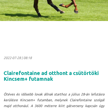
2022-07-28
|
08:18
Clairefontaine ad otthont a csütörtöki
Kincsem+ futamnak
Ötéves és idősebb lovak állnak starthoz a július 28-án lefutásra
kerülésre Kincsem+ futamban, melynek Clairefontaine szolgál
majd otthonául. A 3600 méterre kiírt gátverseny kapcsán úgy