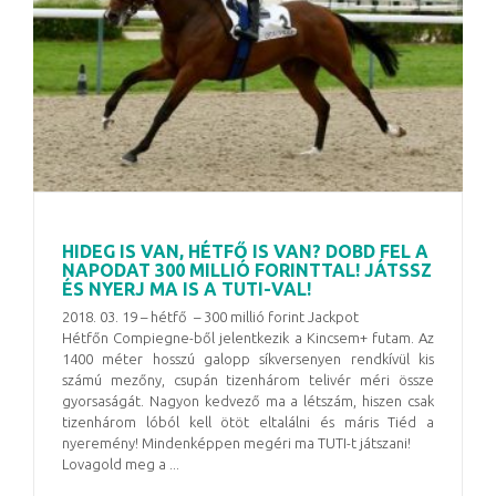
HIDEG IS VAN, HÉTFŐ IS VAN? DOBD FEL A
NAPODAT 300 MILLIÓ FORINTTAL! JÁTSSZ
ÉS NYERJ MA IS A TUTI-VAL!
2018. 03. 19 – hétfő – 300 millió forint Jackpot
Hétfőn Compiegne-ből jelentkezik a Kincsem+ futam. Az
1400 méter hosszú galopp síkversenyen rendkívül kis
számú mezőny, csupán tizenhárom telivér méri össze
gyorsaságát. Nagyon kedvező ma a létszám, hiszen csak
tizenhárom lóból kell ötöt eltalálni és máris Tiéd a
nyeremény! Mindenképpen megéri ma TUTI-t játszani!
Lovagold meg a ...