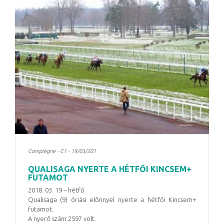
Compiègne - C1 - 19/03/201
QUALISAGA NYERTE A HÉTFŐI KINCSEM+
FUTAMOT
2018. 03. 19 – hétfő
Qualisaga (9) óriási előnnyel nyerte a hétfői Kincsem+
futamot.
A nyerő szám 2597 volt.