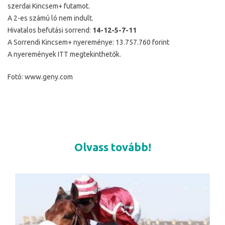
szerdai Kincsem+ futamot.
A 2-es számú ló nem indult.
Hivatalos befutási sorrend:
14-12-5-7-11
A Sorrendi Kincsem+ nyereménye: 13.757.760 forint
A nyeremények ITT megtekinthetők.
Fotó: www.geny.com
Olvass tovább!