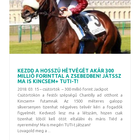
KEZDD A HOSSZÚ HÉTVÉGÉT AKÁR 300
MILLIÓ FORINTTAL A ZSEBEDBEN! JÁTSSZ
MA IS KINCSEM+ TUTI-T!
2018. 03. 15 – csütörtök – 300 millió forint Jackpot
Csütörtökön a festői szépségű Chantilly ad otthont a
Kincsem+ futamnak. Az 1500 méteres galopp
síkversenyen tizenhat négyéves telivér kéri a fogadók
figyelmét. Kedvező lesz ma a létszám, hiszen csak
tizenhat lóból kell ötöt eltalálni és máris Tiéd a
nyeremény! Ma is megéri TUTI-t játszani!
Lovagold meg a ...