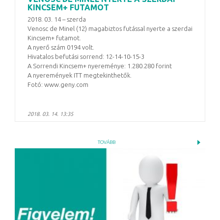
KINCSEM+ FUTAMOT
2018. 03. 14 – szerda
Venosc de Minel (12) magabiztos futással nyerte a szerdai
Kincsem+ futamot.
A nyerő szám 0194 volt.
Hivatalos befutási sorrend: 12-14-10-15-3
A Sorrendi Kincsem+ nyereménye: 1.280.280 forint
A nyeremények ITT megtekinthetők.
Fotó: www.geny.com
2018. 03. 14. 13:35
TOVÁBB