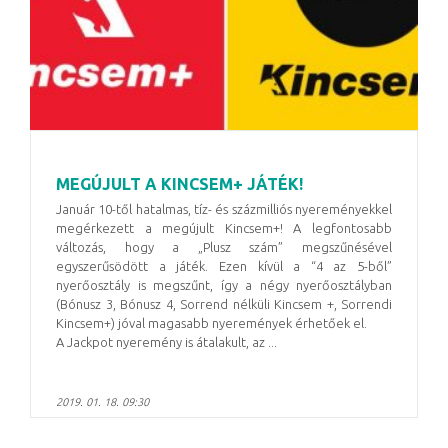
MEGÚJULT A KINCSEM+ JÁTÉK!
Január 10-től hatalmas, tíz- és százmilliós nyereményekkel
megérkezett a megújult Kincsem+! A legfontosabb
változás, hogy a „Plusz szám” megszűnésével
egyszerűsödött a játék. Ezen kívül a “4 az 5-ből”
nyerőosztály is megszűnt, így a négy nyerőosztályban
(Bónusz 3, Bónusz 4, Sorrend nélküli Kincsem +, Sorrendi
Kincsem+) jóval magasabb nyeremények érhetőek el.
A Jackpot nyeremény is átalakult, az ...
2019. 01. 18. 09:30