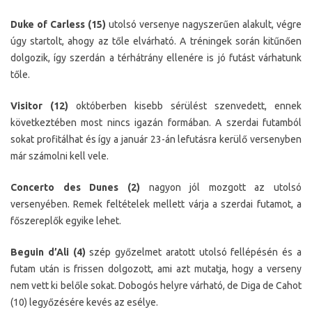
Duke of Carless (15)
utolsó versenye nagyszerűen alakult, végre
úgy startolt, ahogy az tőle elvárható. A tréningek során kitűnően
dolgozik, így szerdán a térhátrány ellenére is jó futást várhatunk
tőle.
Visitor (12)
októberben kisebb sérülést szenvedett, ennek
következtében most nincs igazán formában. A szerdai futamból
sokat profitálhat és így a január 23-án lefutásra kerülő versenyben
már számolni kell vele.
Concerto des Dunes (2)
nagyon jól mozgott az utolsó
versenyében. Remek feltételek mellett várja a szerdai futamot, a
főszereplők egyike lehet.
Beguin d’Ali (4)
szép győzelmet aratott utolsó fellépésén és a
futam után is frissen dolgozott, ami azt mutatja, hogy a verseny
nem vett ki belőle sokat. Dobogós helyre várható, de Diga de Cahot
(10) legyőzésére kevés az esélye.