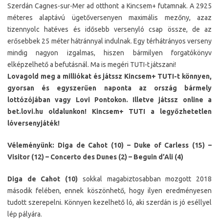
Szerdán Cagnes-sur-Mer ad otthont a Kincsem+ futamnak. A 2925
méteres alaptávú ügetőversenyen maximális mezőny, azaz
tizennyolc hatéves és idősebb versenyló csap össze, de az
erősebbek 25 méter hátránnyal indulnak. Egy térhátrányos verseny
mindig nagyon izgalmas, hiszen bármilyen forgatókönyv
elképzelhető a befutásnál. Ma is megéri TUTI-t játszani!
Lovagold meg a milliókat és játssz Kincsem+ TUTI-t könnyen,
gyorsan és egyszerűen naponta az ország bármely
lottózójában vagy Lovi Pontokon. Illetve játssz online a
bet.lovi.hu oldalunkon! Kincsem+ TUTI a legyőzhetetlen
lóversenyjáték!
Véleményünk: Diga de Cahot (10) – Duke of Carless (15) –
Visitor (12) – Concerto des Dunes (2) – Beguin d’Ali (4)
Diga de Cahot (10)
sokkal magabiztosabban mozgott 2018
második felében, ennek köszönhető, hogy ilyen eredményesen
tudott szerepelni. Könnyen kezelhető ló, aki szerdán is jó eséllyel
lép pályára.