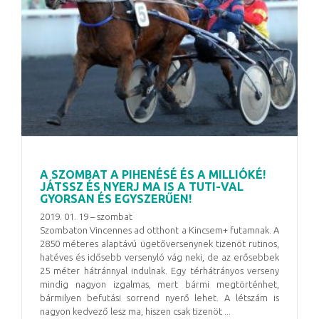
A SZOMBAT A PIHENÉSÉ ÉS A MILLIÓKÉ!
JÁTSSZ ÉS NYERJ MA IS A TUTI-VAL
GYORSAN ÉS EGYSZERŰEN!
2019. 01. 19 – szombat
Szombaton Vincennes ad otthont a Kincsem+ futamnak. A
2850 méteres alaptávú ügetőversenynek tizenöt rutinos,
hatéves és idősebb versenyló vág neki, de az erősebbek
25 méter hátránnyal indulnak. Egy térhátrányos verseny
mindig nagyon izgalmas, mert bármi megtörténhet,
bármilyen befutási sorrend nyerő lehet. A létszám is
nagyon kedvező lesz ma, hiszen csak tizenöt ...