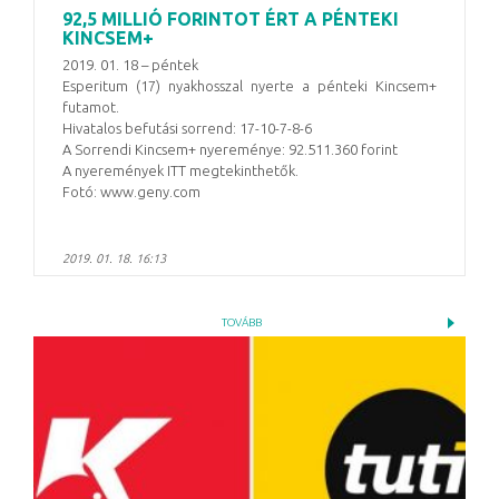
92,5 MILLIÓ FORINTOT ÉRT A PÉNTEKI
KINCSEM+
2019. 01. 18 – péntek
Esperitum (17) nyakhosszal nyerte a pénteki Kincsem+
futamot.
Hivatalos befutási sorrend: 17-10-7-8-6
A Sorrendi Kincsem+ nyereménye: 92.511.360 forint
A nyeremények ITT megtekinthetők.
Fotó: www.geny.com
2019. 01. 18. 16:13
TOVÁBB