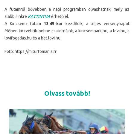
A futamról bővebben a napi programban olvashatnak, mely az
alábbi linkre
KATTINTVA
érhető el.
A Kincsem+ futam
13:45-kor
kezdődik, a teljes versenynapot
élőben közvetítik online csatornáink, a kincsempark.hu, a lovi.hu, a
lovifogadás.hu és a bet.lovi.hu.
Fotó: https://m.turfomania.fr
Olvass tovább!