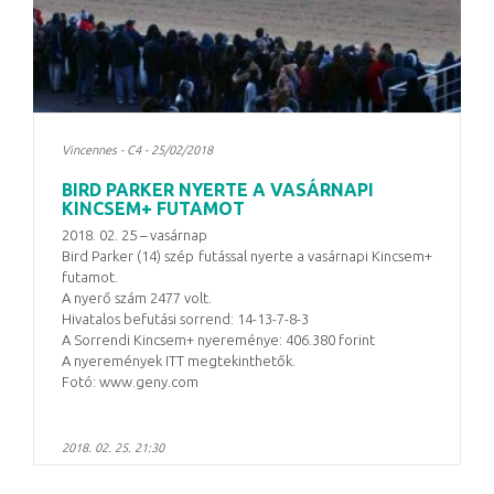
Vincennes - C4 - 25/02/2018
BIRD PARKER NYERTE A VASÁRNAPI
KINCSEM+ FUTAMOT
2018. 02. 25 – vasárnap
Bird Parker (14) szép futással nyerte a vasárnapi Kincsem+
futamot.
A nyerő szám 2477 volt.
Hivatalos befutási sorrend: 14-13-7-8-3
A Sorrendi Kincsem+ nyereménye: 406.380 forint
A nyeremények ITT megtekinthetők.
Fotó: www.geny.com
2018. 02. 25. 21:30