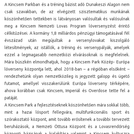
A Kincsem Parkban és a tréning bázist adó Dunakeszi Alagon nem
csak szavakban, de az elvégzett szisztematikus munkának
köszönhetően tettekben is látványosan valósultak és valósulnak
meg a Kincsem Nemzeti Lovas Program lóversenyzést érintő
célkitűzései. A kormány 1,8 milliárdos pénzügyi támogatásával fél
évszázad után megújultak a versenylovakat kiszolgáló
létesítmények, az istállók, a tréning és versenypályák, amelyek
ezzel a legmagasabb nemzetközi elvárásoknak is megfelelnek.
Mára büszkén elmondhatjuk, hogy a Kincsem Park Közép- Európa
lóverseny központja lett, ahol 2018-ban – a régióban elsőként –
rendezhetünk olyan nemzetközileg is jegyzett galopp és ügető
futamot, amellyel visszakerülünk Európa lóverseny térképére,
ahova korábban csak Kincsem, Imperiál és Overdose tette fel a
patáját.
A Kincsem Park a fejlesztéseknek köszönhetően mára sokkal több,
mint a hazai lósport fellegvára, multifunkcionális sport és
szórakoztató központ, amit tovább erősítenek a további tervezett
beruházások, a Nemzeti Öttusa Központ és a Lovasrendőrség
központi bázisának a kialakítása valamint a Kincsem kultuszra