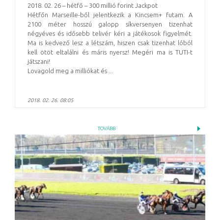
2018. 02. 26 – hétfő – 300 millió forint Jackpot
Hétfőn Marseille-ből jelentkezik a Kincsem+ futam. A
2100 méter hosszú galopp síkversenyen tizenhat
négyéves és idősebb telivér kéri a játékosok figyelmét.
Ma is kedvező lesz a létszám, hiszen csak tizenhat lóból
kell ötöt eltalálni és máris nyersz! Megéri ma is TUTI-t
játszani!
Lovagold meg a milliókat és ...
2018. 02. 26. 08:05
TOVÁBB