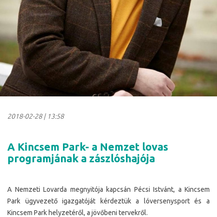
2018-02-28
|
13:58
A Kincsem Park- a Nemzet lovas
programjának a zászlóshajója
A Nemzeti Lovarda megnyitója kapcsán Pécsi Istvánt, a Kincsem
Park ügyvezető igazgatóját kérdeztük a lóversenysport és a
Kincsem Park helyzetéről, a jövőbeni tervekről.