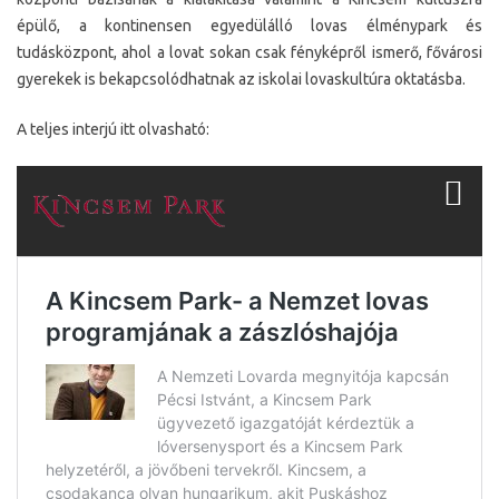
épülő, a kontinensen egyedülálló lovas élménypark és
tudásközpont, ahol a lovat sokan csak fényképről ismerő, fővárosi
gyerekek is bekapcsolódhatnak az iskolai lovaskultúra oktatásba.
A teljes interjú itt olvasható: