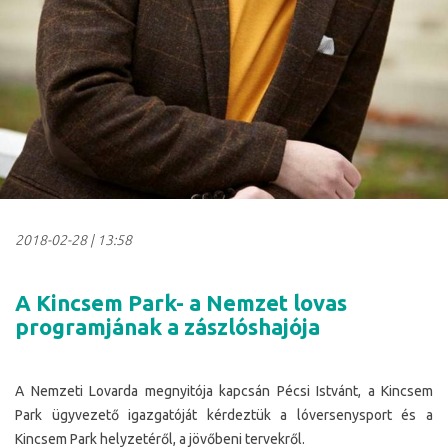
2018-02-28
|
13:58
A Kincsem Park- a Nemzet lovas
programjának a zászlóshajója
A Nemzeti Lovarda megnyitója kapcsán Pécsi Istvánt, a Kincsem
Park ügyvezető igazgatóját kérdeztük a lóversenysport és a
Kincsem Park helyzetéről, a jövőbeni tervekről.