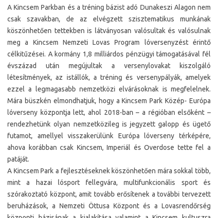
A Kincsem Parkban és a tréning bázist adó Dunakeszi Alagon nem
csak szavakban, de az elvégzett szisztematikus munkának
köszönhetően tettekben is látványosan valósultak és valósulnak
meg a Kincsem Nemzeti Lovas Program lóversenyzést érintő
célkitűzései. A kormány 1,8 milliárdos pénzügyi támogatásával fél
évszázad után megújultak a versenylovakat kiszolgáló
létesítmények, az istállók, a tréning és versenypályák, amelyek
ezzel a legmagasabb nemzetközi elvárásoknak is megfelelnek.
Mára büszkén elmondhatjuk, hogy a Kincsem Park Közép- Európa
lóverseny központja lett, ahol 2018-ban – a régióban elsőként –
rendezhetünk olyan nemzetközileg is jegyzett galopp és ügető
futamot, amellyel visszakerülünk Európa lóverseny térképére,
ahova korábban csak Kincsem, Imperiál és Overdose tette fel a
patáját.
A Kincsem Park a fejlesztéseknek köszönhetően mára sokkal több,
mint a hazai lósport fellegvára, multifunkcionális sport és
szórakoztató központ, amit tovább erősítenek a további tervezett
beruházások, a Nemzeti Öttusa Központ és a Lovasrendőrség
központi bázisának a kialakítása valamint a Kincsem kultuszra