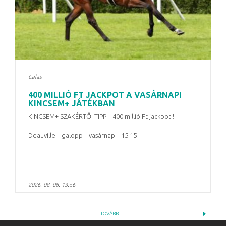
Calas
400 MILLIÓ FT JACKPOT A VASÁRNAPI
KINCSEM+ JÁTÉKBAN
KINCSEM+ SZAKÉRTŐI TIPP – 400 millió Ft jackpot!!!
Deauville – galopp – vasárnap – 15:15
2026. 08. 08. 13:56
TOVÁBB