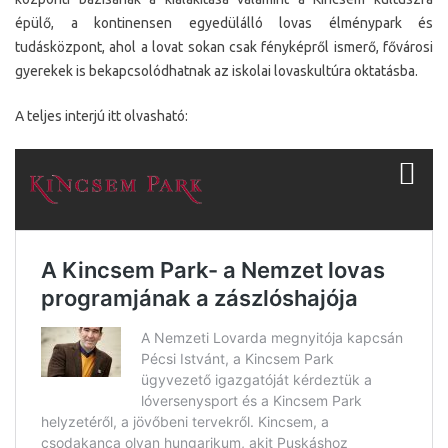
épülő, a kontinensen egyedülálló lovas élménypark és
tudásközpont, ahol a lovat sokan csak fényképről ismerő, fővárosi
gyerekek is bekapcsolódhatnak az iskolai lovaskultúra oktatásba.
A teljes interjú itt olvasható: