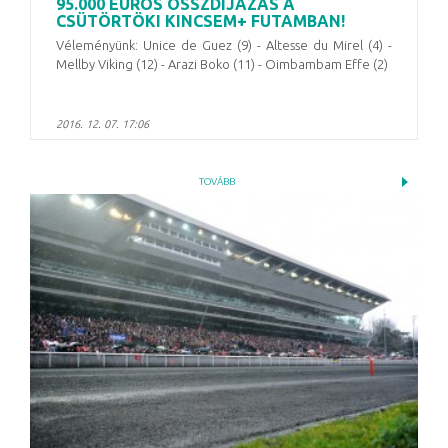
95.000 EURÓS ÖSSZDÍJAZÁS A
CSÜTÖRTÖKI KINCSEM+ FUTAMBAN!
Véleményünk: Unice de Guez (9) - Altesse du Mirel (4) -
Mellby Viking (12) - Arazi Boko (11) - Oimbambam Effe (2)
2016. 12. 07. 17:06
TOVÁBB