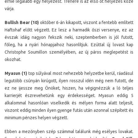
érnie legalább egy helyezést. Trénere is az első öt helyezés közé
várja.
Bullish Bear (10)
október 6-án kikapott, viszont a fentebb említett
Haftohaf előtt végzett. Ez lesz a harmadik őszi versenye, ez az
évszak idáig nagyon fekszik neki, szeptemberben is jól futott,
főleg, ha a nyári hónapjaihoz hasonlítjuk. Ezúttal új lovast kap
Christophe Soumillon személyében, az új páros meglepetést is
okozhat.
Myasun (1)
top súlyával most nehezebb helyzetbe kerül, ráadásul
legutóbb csúnyán kirúgott, ilyen rosszul idén még nem futott, de
ez ne ijessze meg Önöket, hiszen, ha végignézzük a ló teljes
karrierjét észrevehetünk egy érdekességet. Myasun eddig 5
alkalommal hasonlóan viselkedik és mélyen forma alatt teljesít,
viszont eddig minden ilyen gyenge futás után azonnal szépített és
minimum pénzes helyen végzett.
Ebben a mezőnyben szép számmal találunk még esélyes lovakat.