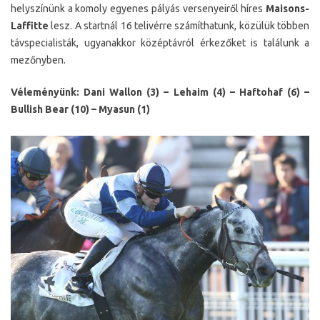
helyszínünk a komoly egyenes pályás versenyeiről híres
Maisons-
Laffitte
lesz. A startnál 16 telivérre számíthatunk, közülük többen
távspecialisták, ugyanakkor középtávról érkezőket is találunk a
mezőnyben.
Véleményünk: Dani Wallon (3) – Lehaim (4) – Haftohaf (6) –
Bullish Bear (10) – Myasun (1)