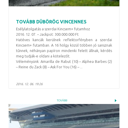
TOVÁBB DÜBÖRÖG VINCENNES
Esélylatolgatás a szerdai Kincsem+ futamhoz
2016. 12. 07. – Jackpot: 300.000.000 Ft
Hatéves kancák kerülnek reflektorfényben a szerdai
Kincsem+ futamban. A 16 hölgy közül többen jó sansznak
tűnnek, néhányan papíron mindenki felett állnak, kérdés
meg tudják-e oldani a kötelezőt.
Véleményünk: Amarilla de Rabut (10) – Alphea Barbes (2)
– Reine du Zack (8) – Ask For You (16) – ...
2016. 12. 06. 19:26
TOVÁBB