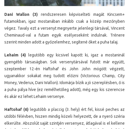
Dani Wallon (3)
rendszeresen képviselteti magát Kincsem+
futamokban, igaz mostanában inkább csak a közép mezőnyben
végez. Tavaly ezt a versenyt megnyerte jelenlegi társával, Vincent
Cheminaud-val a futam egyik esélyeseként indulnak. Trénere
szerint minden adott a győzelemhez, segítené őket a puha talaj.
Lehaim (4)
legutóbb egy kicsivel kapott ki, igaz a mostaninál
gyengébb társaságban. Sok versenytársával futott már együtt,
szeptember 12-én Haftohaf és John John mögött végzett,
ugyanakkor sokakat meg tudott előzni (Victorious Champ, City
Money, Vederux, Dani Wallon). Idomárja bízik a jó szereplésben, ő is
a puha pálya híve (ez remélhetőleg adott), még egy kis szerencse
és akár ez lehet Lehaim versenye.
Haftohaf (6)
legutóbb a placcig (3. hely) ért fel, kissé peches az
utóbbi félévben, hiszen mindig közeli helyezett, de a nyerő széria
elkerülte. Abszolút saját szintjén versenyez, átlagával is el kellene