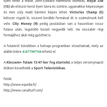
Ilyen lehet a másik John-Edward Hammond idomítás,
Royal Silk
(15)
aki először kerül ilyen távra és szintre, ugyanakkor képességei
és mini súly miatt bármire képes lehet.
Victorius Champ (5)
kétszer rúgott ki, viszont korábbi formáival itt is számolnunk kell
vele.
City Money (9)
pedig javulásban van a hasonlóan rossz
futása után, legutóbb közeli negyedik lett. Ha visszatér régi
formájához akár még győzhet is.
A futamról bővebben a holnapi programban olvashatnak, mely az
alábbi linkre
KATTINTVA
érhető el.
A
Kincsem+ futam 13:47-kor fog startolni
, a teljes versenynapot
élőben követhetik a
Sport Televízióban.
fotók:
http://www.equidia.fr/
http://www.canalturf.com/