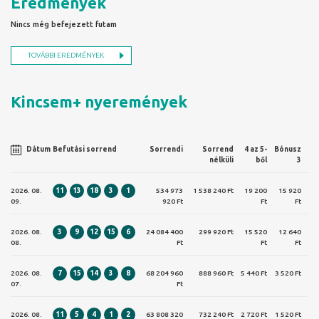
Eredmények
Nincs még befejezett futam
TOVÁBBI EREDMÉNYEK
Kincsem+ nyeremények
Dátum
Befutási sorrend
Sorrendi
Sorrend
4 az 5-
Bónusz
nélküli
ből
3
2026. 08.
11
13
18
3
1
534 973
1 538 240 Ft
19 200
15 920
09.
920 Ft
Ft
Ft
2026. 08.
3
9
12
15
6
24 084 400
299 920 Ft
15 520
12 640
08.
Ft
Ft
Ft
2026. 08.
7
15
14
3
8
68 204 960
888 960 Ft
5 440 Ft
3 520 Ft
07.
Ft
2026. 08.
11
5
4
1
2
63 808 320
732 240 Ft
2 720 Ft
1 520 Ft