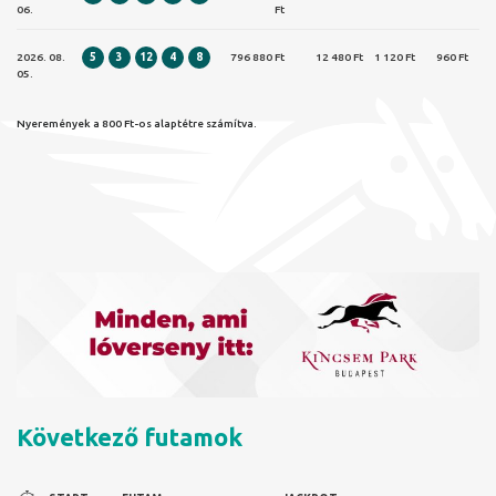
06.
Ft
2026. 08.
5
3
12
4
8
796 880 Ft
12 480 Ft
1 120 Ft
960 Ft
05.
Nyeremények a 800 Ft-os alaptétre számítva.
Következő futamok