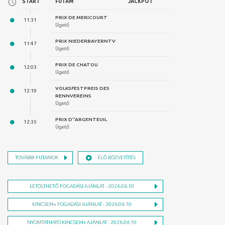
FUTAM
JACKPOT
PRIX DE MERICOURT
Ügető
PRIX NIEDERBAYERNTV
Ügető
PRIX DE CHATOU
Ügető
VOLKSFESTPREIS DES
RENNVEREINS
Ügető
PRIX D''ARGENTEUIL
Ügető
TOVÁBBI FUTAMOK
ÉLŐ KÖZVETÍTÉS
LETÖLTHETŐ FOGADÁSI AJÁNLAT - 2026.08.10
KINCSEM+ FOGADÁSI AJÁNLAT - 2026.08.10
NYOMTATHATÓ KINCSEM+ AJÁNLAT - 2026.08.10