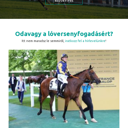
KÖZVETÍTÉS
Odavagy a lóversenyfogadásért?
Itt nem maradsz le semmiről,
iratkozz fel a hírlevelünkre
!