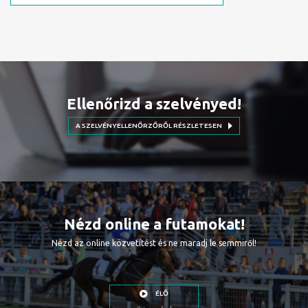
Ellenőrizd a szelvényed!
A SZELVÉNYELLENŐRZŐRŐL RÉSZLETESEN
Nézd online a futamokat!
Nézd az online közvetítést és ne maradj le semmiről!
ÉLŐ