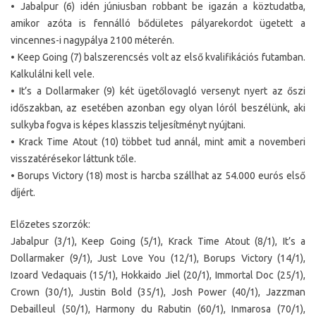
• Jabalpur (6) idén júniusban robbant be igazán a köztudatba,
amikor azóta is fennálló bődületes pályarekordot ügetett a
vincennes-i nagypálya 2100 méterén.
• Keep Going (7) balszerencsés volt az első kvalifikációs futamban.
Kalkulálni kell vele.
• It’s a Dollarmaker (9) két ügetőlovagló versenyt nyert az őszi
időszakban, az esetében azonban egy olyan lóról beszélünk, aki
sulkyba fogva is képes klasszis teljesítményt nyújtani.
• Krack Time Atout (10) többet tud annál, mint amit a novemberi
visszatérésekor láttunk tőle.
• Borups Victory (18) most is harcba szállhat az 54.000 eurós első
díjért.
Előzetes szorzók:
Jabalpur (3/1), Keep Going (5/1), Krack Time Atout (8/1), It’s a
Dollarmaker (9/1), Just Love You (12/1), Borups Victory (14/1),
Izoard Vedaquais (15/1), Hokkaido Jiel (20/1), Immortal Doc (25/1),
Crown (30/1), Justin Bold (35/1), Josh Power (40/1), Jazzman
Debailleul (50/1), Harmony du Rabutin (60/1), Inmarosa (70/1),