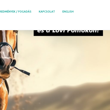
REDMÉNYEK / FOGADÁS
KAPCSOLAT
ENGLISH