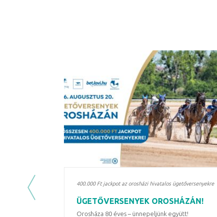
400.000 Ft jackpot az orosházi hivatalos ügetőversenyekre
Previous
ÜGETŐVERSENYEK OROSHÁZÁN!
Orosháza 80 éves – ünnepeljünk együtt!