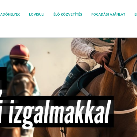
ADÓHELYEK
LOVISULI
ÉLŐ KÖZVETÍTÉS
FOGADÁSI AJÁNLAT
E