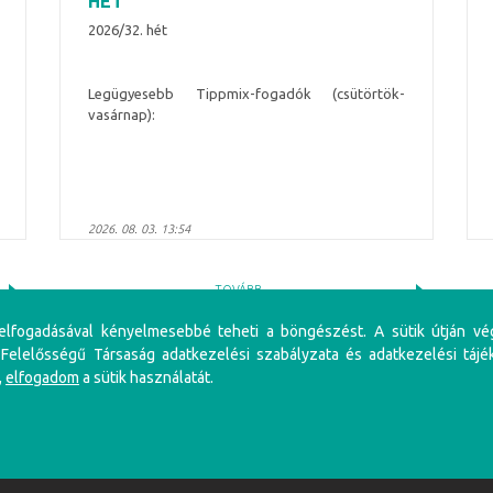
HÉT
2026/32. hét
Legügyesebb Tippmix-fogadók (csütörtök-
vasárnap):
2026. 08. 03. 13:54
TOVÁBB
 elfogadásával kényelmesebbé teheti a böngészést. A sütik útján vé
 Felelősségű Társaság adatkezelési szabályzata és adatkezelési tájé
,
elfogadom
a sütik használatát.
iénés problémákat, illetve függőséget okozhat! Éljen az önkorlátozás, önkizárás lehetőségével! S
li szabályzat
Adatkezelési Szabályzat
Impresszum