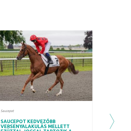
Saucepot
SAUCEPOT KEDVEZŐBB
Next
VERSENYALAKULÁS MELLETT