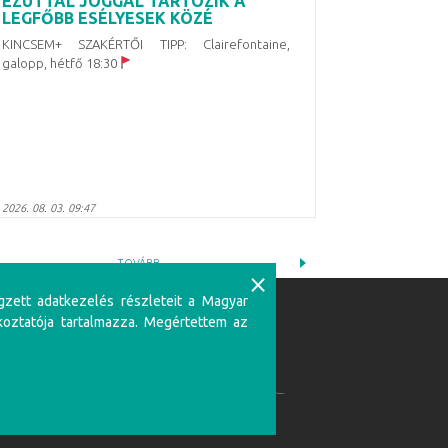
EZÚTTAL JOGGAL TARTOZIK A
LEGFŐBB ESÉLYESEK KÖZÉ
KINCSEM+ SZAKÉRTŐI TIPP: Clairefontaine,
galopp, hétfő 18:30
2026. 08. 03. 09:47
TOVÁBB
⨯
gzett adatkezelés részleteit a Magyar
koztatója tartalmazza. Megértettem az
Partnerünk:
zerencsejátékban csak 18 éven