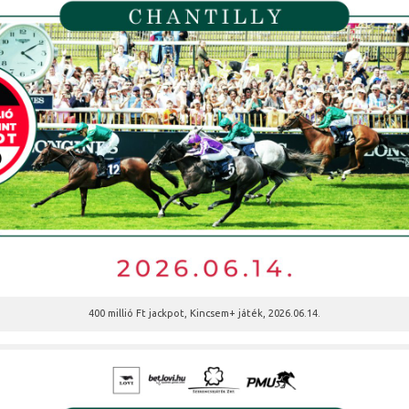
400 millió Ft jackpot, Kincsem+ játék, 2026.06.14.