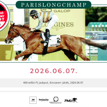
400 millió Ft jackpot, Kincsem+ játék, 2026.06.07.