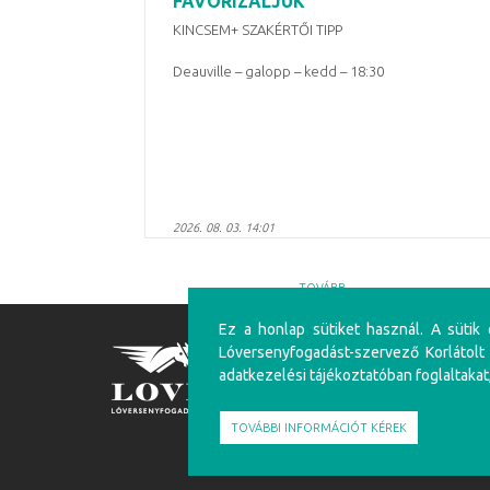
FAVORIZÁLJUK
KINCSEM+ SZAKÉRTŐI TIPP
Deauville – galopp – kedd – 18:30
2026. 08. 03. 14:01
TOVÁBB
Ez a honlap sütiket használ. A sütik
Lóversenyfogadást-szervező Korlátolt
FIGYELEM!
adatkezelési tájékoztatóban foglaltakat
A túlzásba vitt szerencsejáték ártalmas, mentálhig
felüliek vehetnek részt!
TOVÁBBI INFORMÁCIÓT KÉREK
Írj nekünk!
Játékosvédelem
Részvéte