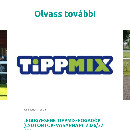
Olvass tovább!
TIPPMIX LOGÓ
LEGÜGYESEBB TIPPMIX-FOGADÓK
(CSÜTÖRTÖK-VASÁRNAP): 2026/32.