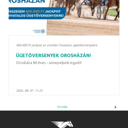
400.000 Ft jackpot az orosházi hivatalos ügetőversenyekre
ÜGETŐVERSENYEK OROSHÁZÁN!
Orosháza 80 éves – ünnepeljünk együtt!
2026. 08. 07. 11:25
TOVÁBB