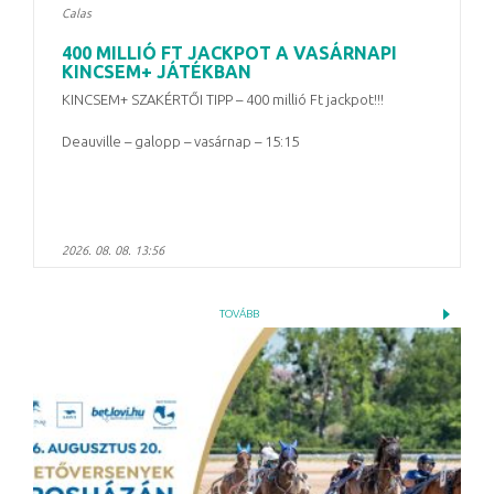
Calas
400 MILLIÓ FT JACKPOT A VASÁRNAPI
KINCSEM+ JÁTÉKBAN
KINCSEM+ SZAKÉRTŐI TIPP – 400 millió Ft jackpot!!!
Deauville – galopp – vasárnap – 15:15
2026. 08. 08. 13:56
TOVÁBB