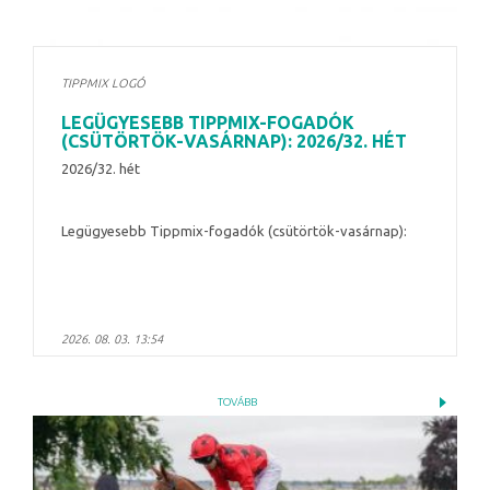
TIPPMIX LOGÓ
LEGÜGYESEBB TIPPMIX-FOGADÓK
(CSÜTÖRTÖK-VASÁRNAP): 2026/32. HÉT
2026/32. hét
Legügyesebb Tippmix-fogadók (csütörtök-vasárnap):
2026. 08. 03. 13:54
TOVÁBB