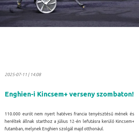
2025-07-11
|
14:08
Enghien-i Kincsem+ verseny szombaton!
110.000 eurót nem nyert hatéves francia tenyésztésű mének és
heréltek állnak starthoz a július 12-én lefutásra kerülő Kincsem+
futamban, melynek Enghien szolgál majd otthonául.