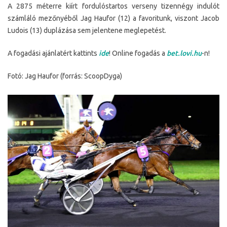
A 2875 méterre kiírt fordulóstartos verseny tizennégy indulót
számláló mezőnyéből Jag Haufor (12) a favoritunk, viszont Jacob
Ludois (13) duplázása sem jelentene meglepetést.
A fogadási ajánlatért kattints
ide
! Online fogadás a
bet.lovi.hu
-n!
Fotó: Jag Haufor (forrás: ScoopDyga)