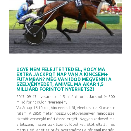
UGYE NEM FELEJTETTED EL, HOGY MA
EXTRA JACKPOT NAP VAN A KINCSEM+
FUTAMBAN? MÉG VAN IDŐD MEGVENNI A
SZELVÉNYEDET, AMIVEL MA AKÁR 1,5
MILLIÁRD FORINTOT NYERHETSZ!
2017. 09. 17 – vasárnap – 1,5 millárd forint Jackpot és 300
millió forint Külön Nyeremény
Vasárnap 16:10-kor, Vincennes-ből jelentkezik a Kincsem+
futam. A 2850 méter hosszú ügetőversenyen mindössze
tizenöt versenyló méri össze erejét. Nagyon kedvező ma
a létszám, hiszen csak tizenöt lóból kell ötöt eltalálni és
máris Tiéd lehet az óriási nyeremény! Feltétlenül megéri