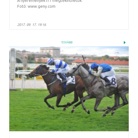
A nyeremények ITT megtekinthetők.
Fotó: www.geny.com
2017. 09. 17. 19:16
TOVÁBB