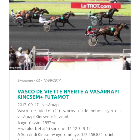
Vincennes - C6 - 17/09/2017
VASCO DE VIETTE NYERTE A VASÁRNAPI
KINCSEM+ FUTAMOT
2017. 09. 17 – vasárnap
Vasco de Viette (11) szoros küzdelemben nyerte a
vasárnapi Kincsem+ futamot.
A nyerő szám 2957 volt.
Hivatalos befutási sorrend: 11-12-7 -9-14
A Sorrendi Kincsem+ nyereménye: 157.258.854 forint