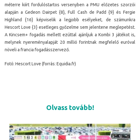
méterre kiírt fordulóstartos versenyben a PMU előzetes szorzói
alapján a Gedeon Dairpet {8}, Full Cash de Padd {9} és Fergie
Highland {16} képviselik a legjobb esélyeket, de számunkra
Hescort Love {3} esetleges győzelme sem jelentene meglepetést.
A Kincsem+ fogadás mellett ezúttal ajánljuk a Kombi 3 játékot is,
melynek nyereményalapját 20 millió forintnak megfelelő euróval
növeli a francia fogadásszervező.
Fotó: Hescort Love (forrás: Equidia.fr)
Olvass tovább!