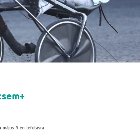
ncsem+
 május 9-én lefutásra