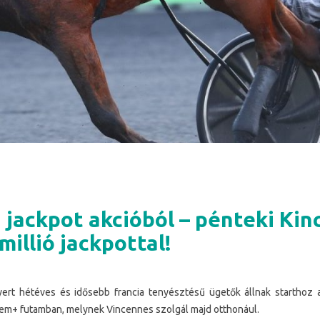
 jackpot akcióból – pénteki Ki
millió jackpottal!
ert hétéves és idősebb francia tenyésztésű ügetők állnak starthoz a
sem+ futamban, melynek Vincennes szolgál majd otthonául.