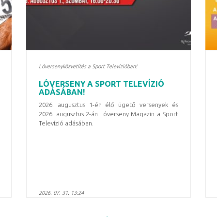
Lóversenyközvetítés a Sport Televízióban!
LÓVERSENY A SPORT TELEVÍZIÓ
ADÁSÁBAN!
2026. augusztus 1-én élő ügető versenyek és
2026. augusztus 2-án Lóverseny Magazin a Sport
Televízió adásában.
2026. 07. 31. 13:24