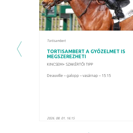
Tortisambert
TORTISAMBERT A GYŐZELMET IS
Previous
MEGSZEREZHETI
KINCSEM+ SZAKÉRTŐI TIPP
Deauville – galopp – vasárnap – 15:15
2026. 08. 01. 16:15