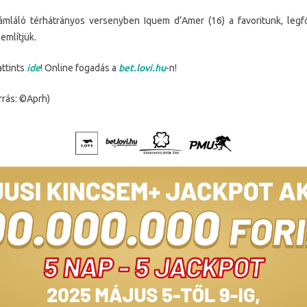
ámláló térhátrányos versenyben Iquem d’Amer (16) a favoritunk, legf
 említjük.
attints
ide
! Online fogadás a
bet.lovi.hu
-n!
rrás: ©Aprh)