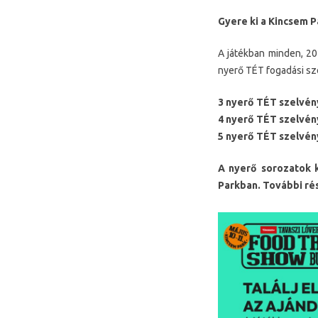
Gyere ki a Kincsem P
A játékban minden, 20
nyerő TÉT fogadási sz
3 nyerő TÉT szelvény
4 nyerő TÉT szelvény
5 nyerő TÉT szelvény
A nyerő sorozatok k
Parkban. További ré