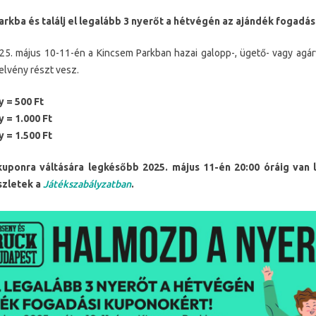
arkba és találj el legalább 3 nyerőt a hétvégén az ajándék fogadás
25. május 10-11-én a Kincsem Parkban hazai galopp-, ügető- vagy agá
elvény részt vesz.
 = 500 Ft
 = 1.000 Ft
 = 1.500 Ft
uponra váltására legkésőbb 2025. május 11-én 20:00 óráig van
szletek a
Játékszabályzatban
.