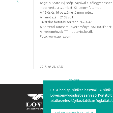
Angel’s Share (9) szép hajrával a célegyenesben
megnyerte a szombati Kincsem+ futamot.
A 15-ös és 16-os számú ló nem indult.
A nyerő szám 2168 volt.
Hivatalos befutási sorrend: 9-2-1-4-13
A Sorrendi Kincsem+ nyereménye: 561.600 forint
A nyeremények ITT megtekinthetők.
Fotó: www.geny.com
2017. 10. 28. 17:23
TOVÁBB
Ez a honlap sütiket használ. A sütik
FIGYELEM!
Lóversenyfogadást-szervező Korlátolt
adatkezelési tájékoztatóban foglaltakat
A túlzásba vitt szerencsejáték ártalmas, mentálhig
felüliek vehetnek részt!
TOVÁBBI INFORMÁCIÓT KÉREK
Írj nekünk!
Játékosvédelem
Részvéte