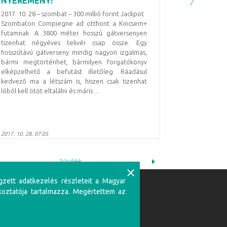
NYEREMÉNY!
2017. 10. 28 – szombat – 300 millió forint Jackpot
Szombaton Compiegne ad otthont a Kincsem+
futamnak. A 3800 méter hosszú gátversenyen
tizenhat négyéves telivér csap össze. Egy
hosszútávú gátverseny mindig nagyon izgalmas,
bármi megtörténhet, bármilyen forgatókönyv
elképzelhető a befutást illetőleg. Ráadásul
kedvező ma a létszám is, hiszen csak tizenhat
lóból kell ötöt eltalálni és máris ...
2017. 10. 28. 07:05
TOVÁBB
⨯
gzett adatkezelés részleteit a Magyar
Partnerünk:
koztatója tartalmazza. Megértettem az
zerencsejátékban csak 18 éven