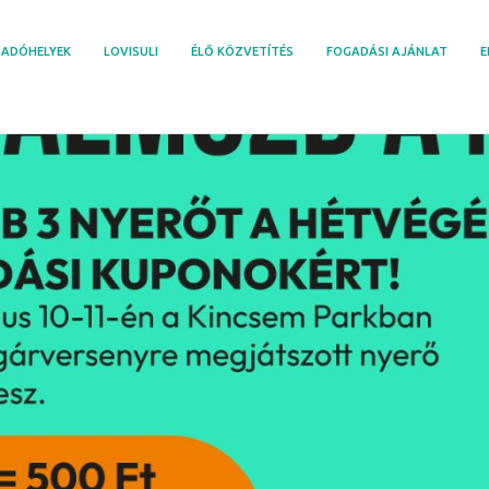
ADÓHELYEK
LOVISULI
ÉLŐ KÖZVETÍTÉS
FOGADÁSI AJÁNLAT
E