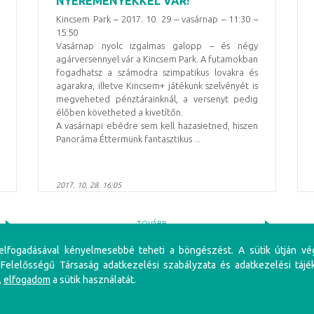
NYEREMÉNYEKKEL VÁR!
Kincsem Park – 2017. 10. 29 – vasárnap – 11:30 –
15:50
Vasárnap nyolc izgalmas galopp – és négy
agárversennyel vár a Kincsem Park. A futamokban
fogadhatsz a számodra szimpatikus lovakra és
agarakra, illetve Kincsem+ játékunk szelvényét is
megveheted pénztárainknál, a versenyt pedig
élőben követheted a kivetítőn.
A vasárnapi ebédre sem kell hazasietned, hiszen
Panoráma Éttermünk fantasztikus ...
2017. 10. 28. 16:05
TOVÁBB
 elfogadásával kényelmesebbé teheti a böngészést. A sütik útján vé
 Felelősségű Társaság adatkezelési szabályzata és adatkezelési tájé
,
elfogadom
a sütik használatát.
iénés problémákat, illetve függőséget okozhat! Éljen az önkorlátozás, önkizárás lehetőségével! S
li szabályzat
Adatkezelési Szabályzat
Impresszum