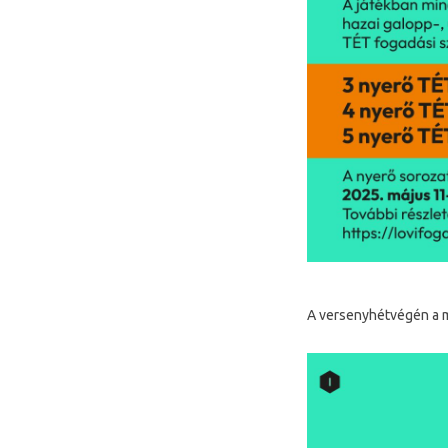
A versenyhétvégén a 