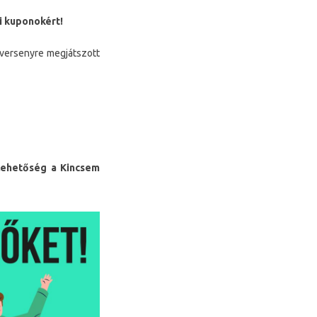
i kuponokért!
rversenyre megjátszott
 lehetőség a Kincsem