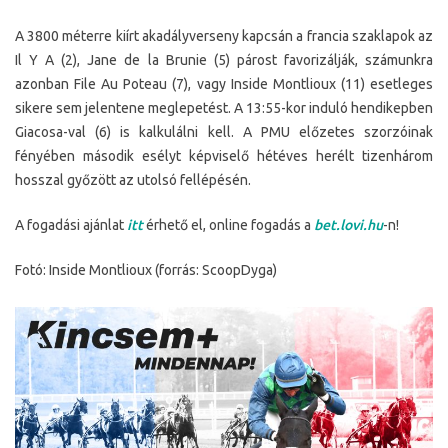
A 3800 méterre kiírt akadályverseny kapcsán a francia szaklapok az
Il Y A (2), Jane de la Brunie (5) párost favorizálják, számunkra
azonban File Au Poteau (7), vagy Inside Montlioux (11) esetleges
sikere sem jelentene meglepetést. A 13:55-kor induló hendikepben
Giacosa-val (6) is kalkulálni kell. A PMU előzetes szorzóinak
fényében második esélyt képviselő hétéves herélt tizenhárom
hosszal győzött az utolsó fellépésén.
A fogadási ajánlat
itt
érhető el, online fogadás a
bet.lovi.hu
-n!
Fotó: Inside Montlioux (forrás: ScoopDyga)