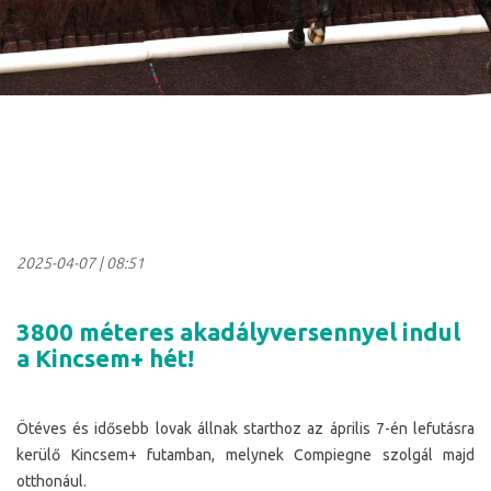
2025-04-07
|
08:51
3800 méteres akadályversennyel indul
a Kincsem+ hét!
Ötéves és idősebb lovak állnak starthoz az április 7-én lefutásra
kerülő Kincsem+ futamban, melynek Compiegne szolgál majd
otthonául.