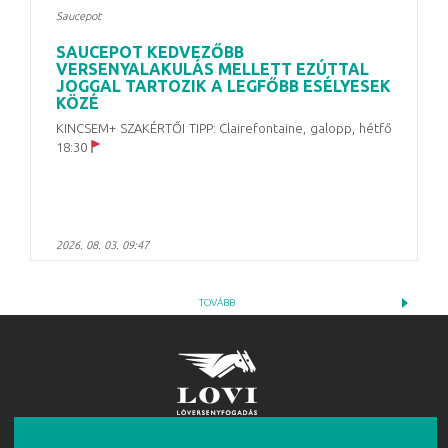
Saucepot
SAUCEPOT KEDVEZŐBB
VERSENYALAKULÁS MELLETT EZÚTTAL
JOGGAL TARTOZIK A LEGFŐBB ESÉLYESEK
KÖZÉ
KINCSEM+ SZAKÉRTŐI TIPP: Clairefontaine, galopp, hétfő
18:30
2026. 08. 03. 09:47
TOVÁBB
FIGYELEM!