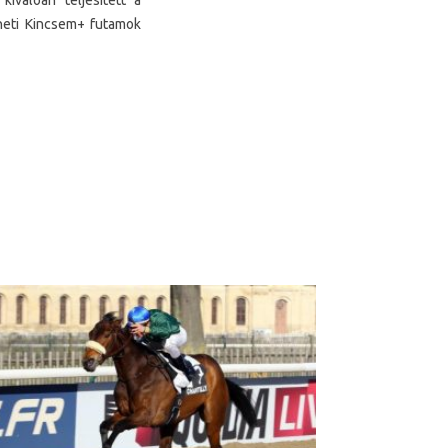
iválóan teljesített a
a heti Kincsem+ futamok