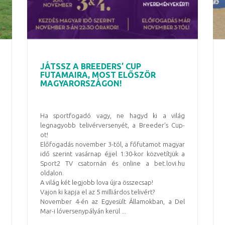
JÁTSSZ A BREEDERS’ CUP
FUTAMAIRA, MOST ELŐSZÖR
MAGYARORSZÁGON!
Ha sportfogadó vagy, ne hagyd ki a világ
legnagyobb telivérversenyét, a Breeder’s Cup-
ot!
Előfogadás november 3-tól, a főfutamot magyar
idő szerint vasárnap éjjel 1:30-kor közvetítjük a
Sport2 TV csatornán és online a bet.lovi.hu
oldalon.
A világ két legjobb lova újra összecsap!
Vajon ki kapja el az 5 milliárdos telivért?
November 4-én az Egyesült Államokban, a Del
Mar-i lóversenypályán kerül ...