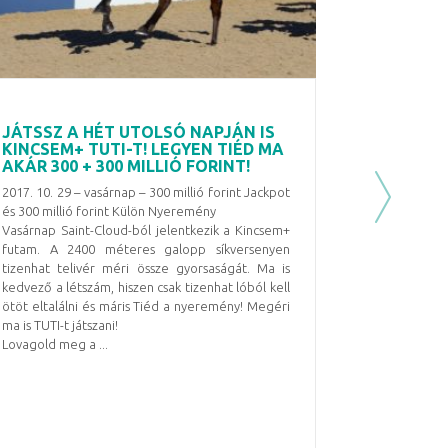
JÁTSSZ A HÉT UTOLSÓ NAPJÁN IS
KINCSEM+ TUTI-T! LEGYEN TIÉD MA
AKÁR 300 + 300 MILLIÓ FORINT!
2017. 10. 29 – vasárnap – 300 millió forint Jackpot
Next
és 300 millió forint Külön Nyeremény
Vasárnap Saint-Cloud-ból jelentkezik a Kincsem+
futam. A 2400 méteres galopp síkversenyen
tizenhat telivér méri össze gyorsaságát. Ma is
kedvező a létszám, hiszen csak tizenhat lóból kell
ötöt eltalálni és máris Tiéd a nyeremény! Megéri
ma is TUTI-t játszani!
Lovagold meg a ...