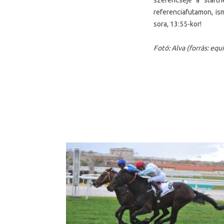
szerencséje a starth
referenciafutamon, ism
sora,
13:55-
kor
!
Fotó: Alva (forrás:
equi