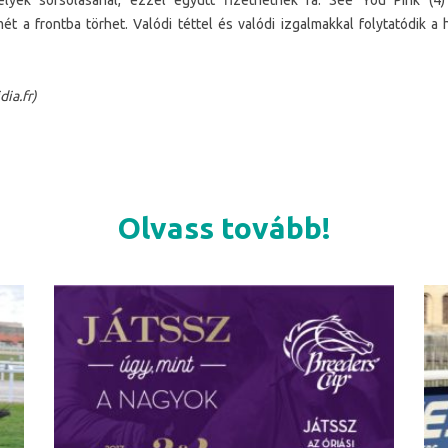
elyek sorsolásánál, ezzel együtt fizethetnek rá. See You Pink (4) k
ét a frontba törhet. Valódi téttel és valódi izgalmakkal folytatódik 
dia.fr
)
Olvass tovább!