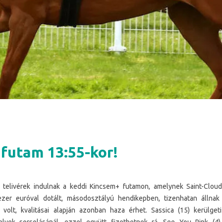
futam 13:55-kor!
telivérek indulnak a keddi Kincsem+ futamon, amelynek Saint-Clou
ezer euróval dotált, másodosztályú hendikepben, tizenhatan állnak 
volt, kvalitásai alapján azonban haza érhet. Sassica (15) kerülget