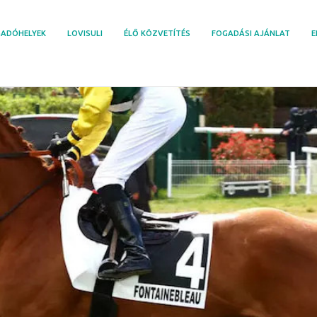
ADÓHELYEK
LOVISULI
ÉLŐ KÖZVETÍTÉS
FOGADÁSI AJÁNLAT
E