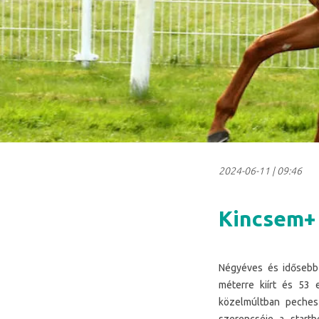
2024-06-11
|
09:46
Kincsem+ 
Négyéves és idősebb 
méterre kiírt és 53 
közelmúltban peches 