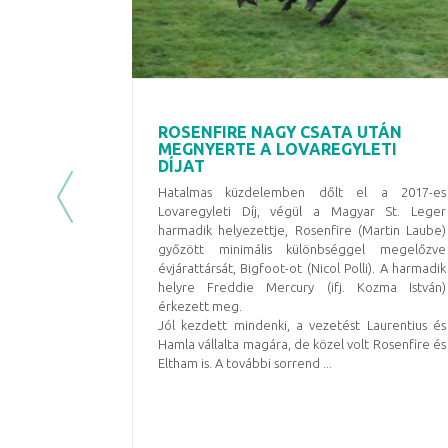
ROSENFIRE NAGY CSATA UTÁN
MEGNYERTE A LOVAREGYLETI
DÍJAT
Hatalmas küzdelemben dőlt el a 2017-es
Previous
Lovaregyleti Díj, végül a Magyar St. Leger
harmadik helyezettje, Rosenfire (Martin Laube)
győzött minimális különbséggel megelőzve
évjárattársát, Bigfoot-ot (Nicol Polli). A harmadik
helyre Freddie Mercury (ifj. Kozma István)
érkezett meg.
Jól kezdett mindenki, a vezetést Laurentius és
Hamla vállalta magára, de közel volt Rosenfire és
Eltham is. A további sorrend ...