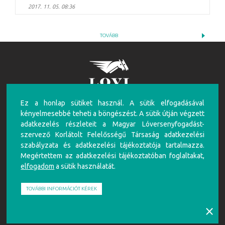
2017. 11. 05. 08:36
TOVÁBB
Ez a honlap sütiket használ. A sütik elfogadásával
FIGYELEM!
kényelmesebbé teheti a böngészést. A sütik útján végzett
A túlzásba vitt szerencsejáték ártalmas, mentálhigiénés problémákat, illetve függőséget
adatkezelés részleteit a Magyar Lóversenyfogadást-
okozhat! Éljen az önkorlátozás, önkizárás lehetőségével! Szerencsejátékban csak 18 éven
szervező Korlátolt Felelősségű Társaság adatkezelési
felüliek vehetnek részt!
szabályzata és adatkezelési tájékoztatója tartalmazza.
Írj nekünk!
Játékosvédelem
Részvételi szabályzat
Adatkezelési Szabályzat
Impresszum
Megértettem az adatkezelési tájékoztatóban foglaltakat,
elfogadom
a sütik használatát.
Partnerünk:
TOVÁBBI INFORMÁCIÓT KÉREK
⨯