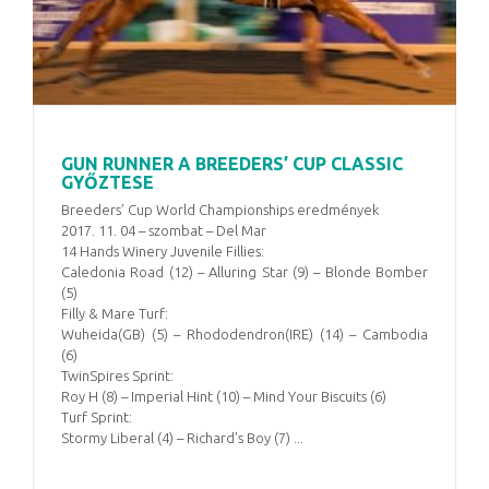
GUN RUNNER A BREEDERS’ CUP CLASSIC
GYŐZTESE
Breeders’ Cup World Championships eredmények
2017. 11. 04 – szombat – Del Mar
14 Hands Winery Juvenile Fillies:
Caledonia Road (12) – Alluring Star (9) – Blonde Bomber
(5)
Filly & Mare Turf:
Wuheida(GB) (5) – Rhododendron(IRE) (14) – Cambodia
(6)
TwinSpires Sprint:
Roy H (8) – Imperial Hint (10) – Mind Your Biscuits (6)
Turf Sprint:
Stormy Liberal (4) – Richard’s Boy (7) ...