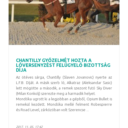
CHANTILLY GYŐZELMÉT HOZTA A
LÓVERSENYZÉST FELÜGYELŐ BIZOTTSÁG
DÍJA
Az ötéves sárga, Chantilly (Slaven Jovanovic) nyerte az
L.F.B. Díját. A másik szerb ló, Alkatraz (Aleksandar Sasic)
lett mögötte a második, a remek szezont futó Sky Diver
(Milan Konkolj) szerezte meg a harmadik helyet.
Mondóka ugrott ki a legjobban a gépből, Opium Bullet is
remekül kezdett. Mondóka mellé felment Robespierre
és Road Level, zárkózóban volt Szerencse ...
2017. 11. 05. 17:42