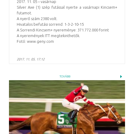
2017. 11. 05 – vasárnap
Silver Axe (1) szép futással nyerte a vasárnapi Kincsem+
futamot.
A nyerő szám 2380 volt.
Hivatalos befutási sorrend: 1-3-2-10-15
A Sorrendi Kincsem+ nyereménye: 371.772.000 forint
A nyeremények ITT megtekinthetők.
Fotó: www.geny.com
2017. 11. 05. 17:12
TOVÁBB