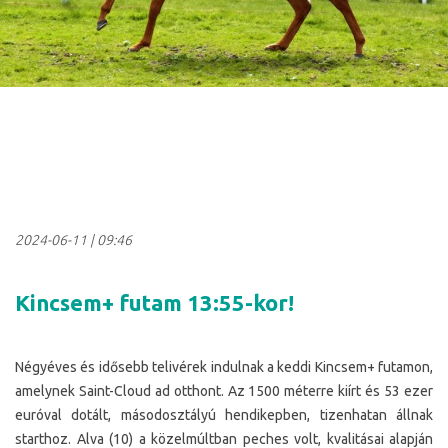
2024-06-11
|
09:46
Kincsem+ futam 13:55-kor!
Négyéves és idősebb telivérek indulnak a keddi Kincsem+ futamon,
amelynek Saint-Cloud ad otthont. Az 1500 méterre kiírt és 53 ezer
euróval dotált, másodosztályú hendikepben, tizenhatan állnak
starthoz. Alva (10) a közelmúltban peches volt, kvalitásai alapján