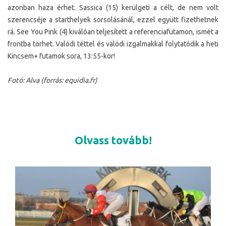
azonban haza érhet. Sassica (15) kerülgeti a célt, de nem volt
szerencséje a starthelyek sorsolásánál, ezzel együtt fizethetnek
rá. See You Pink (4) kiválóan teljesített a referenciafutamon, ismét a
frontba törhet. Valódi téttel és valódi izgalmakkal folytatódik a heti
Kincsem+ futamok sora,
13:55-
kor
!
Fotó: Alva (forrás:
equidia.fr
)
Olvass tovább!