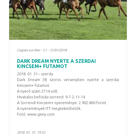
Cagnes-sur-Mer - C1 - 31/01/2018
DARK DREAM NYERTE A SZERDAI
KINCSEM+ FUTAMOT
2018. 01. 31 – szerda
Dark Dream (9) szoros versenyben nyerte a szerdai
Kincsem+ futamot.
A nyerő szám 2714 volt.
Hivatalos befutási sorrend: 9-7-2-11-14
A Sorrendi Kincsem+ nyereménye: 2.902.860 forint
A nyeremények ITT megtekinthetők.
Fotó: www.geny.com
2018. 01. 31. 19:52