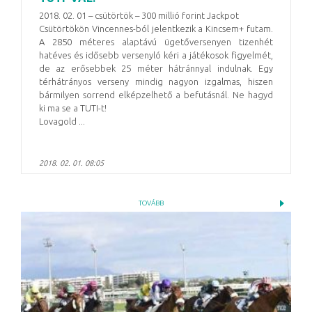
2018. 02. 01 – csütörtök – 300 millió forint Jackpot
Csütörtökön Vincennes-ból jelentkezik a Kincsem+ futam.
A 2850 méteres alaptávú ügetőversenyen tizenhét
hatéves és idősebb versenyló kéri a játékosok figyelmét,
de az erősebbek 25 méter hátránnyal indulnak. Egy
térhátrányos verseny mindig nagyon izgalmas, hiszen
bármilyen sorrend elképzelhető a befutásnál. Ne hagyd
ki ma se a TUTI-t!
Lovagold ...
2018. 02. 01. 08:05
TOVÁBB