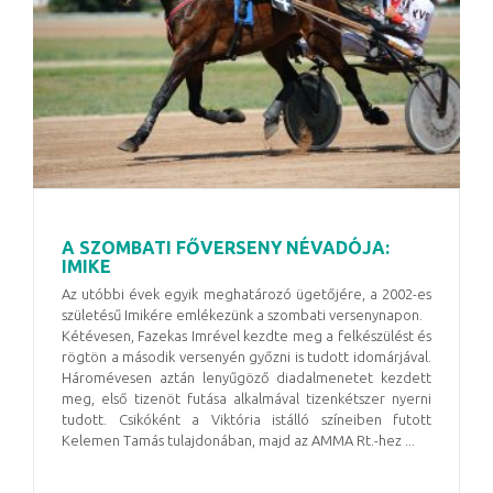
A SZOMBATI FŐVERSENY NÉVADÓJA:
IMIKE
Az utóbbi évek egyik meghatározó ügetőjére, a 2002-es
születésű Imikére emlékezünk a szombati versenynapon.
Kétévesen, Fazekas Imrével kezdte meg a felkészülést és
rögtön a második versenyén győzni is tudott idomárjával.
Háromévesen aztán lenyűgöző diadalmenetet kezdett
meg, első tizenöt futása alkalmával tizenkétszer nyerni
tudott. Csikóként a Viktória istálló színeiben futott
Kelemen Tamás tulajdonában, majd az AMMA Rt.-hez ...