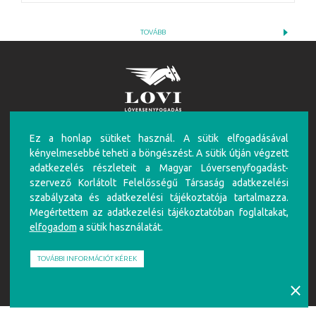
TOVÁBB
FIGYELEM!
Ez a honlap sütiket használ. A sütik elfogadásával
A túlzásba vitt szerencsejáték ártalmas, mentálhigiénés problémákat, illetve függőséget
kényelmesebbé teheti a böngészést. A sütik útján végzett
okozhat! Éljen az önkorlátozás, önkizárás lehetőségével! Szerencsejátékban csak 18 éven
adatkezelés részleteit a Magyar Lóversenyfogadást-
felüliek vehetnek részt!
szervező Korlátolt Felelősségű Társaság adatkezelési
Írj nekünk!
Játékosvédelem
Részvételi szabályzat
Adatkezelési Szabályzat
Impresszum
szabályzata és adatkezelési tájékoztatója tartalmazza.
Megértettem az adatkezelési tájékoztatóban foglaltakat,
Partnerünk:
elfogadom
a sütik használatát.
TOVÁBBI INFORMÁCIÓT KÉREK
⨯