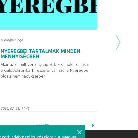
nyeregbe! logó
Next
NYEREGBE! TARTALMAK MINDEN
MENNYISÉGBEN
Akár az elmúlt versenynapok beszámolóiról, akár
a Galoppkrónika 1. részéről van szó, a Nyeregbe!
oldala nem hagy cserben!
2026. 07. 28. 11:45
TOVÁBB
⨯
gzett adatkezelés részleteit a Magyar