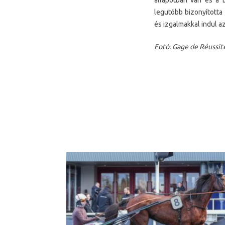
állapotban van és a 
legutóbb bizonyította
és izgalmakkal indul a
Fotó: Gage de Réussite