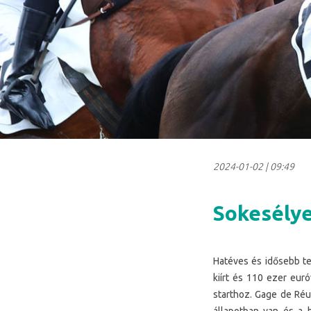
2024-01-02
|
09:49
Sokesélye
Hatéves és idősebb te
kiírt és 110 ezer euró
starthoz. Gage de Réus