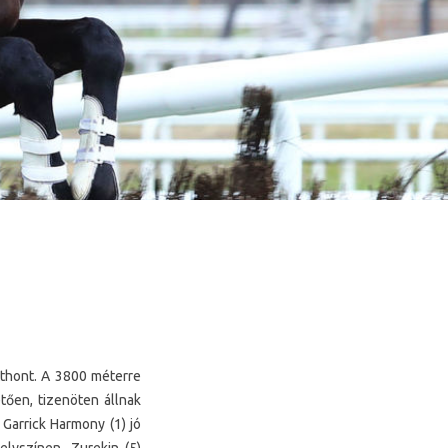
tthont. A 3800 méterre
etően, tizenöten állnak
 Garrick Harmony (1) jó