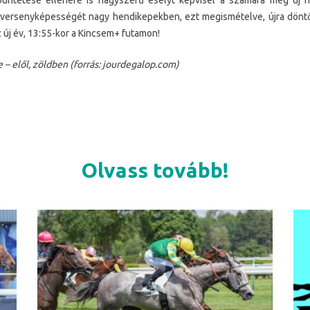
büntetése ellenére is nagyszerű esélyt képvisel a számára még új he
 versenyképességét nagy hendikepekben, ezt megismételve, újra döntő
z új év, 13:55-kor a Kincsem+ futamon!
 – elől, zöldben (forrás: jourdegalop.com)
Olvass tovább!