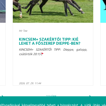
Mr Tee
KINCSEM+ SZAKÉRTŐI TIPP: KIÉ
LEHET A FŐSZEREP DIEPPE-BEN?
KINCSEM+ SZAKÉRTŐI TIPP: Dieppe, galopp,
csütörtök 20:15
2026. 07. 29. 11:44
TOVÁBB
 elfogadásával kényelmesebbé teheti a böngészést. A sütik útján vé