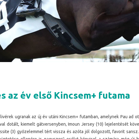
s az év első Kincsem+ futama
livérek ugranak az új év utáni Kincsem+ futamban, amelynek Pau ad o
val dotált, kiemelt gátversenyben, Imoun Jersey (10) lejelentését köv
site (3) győzelemmel tért vissza és azóta jól dolgozott, favorit sansz.