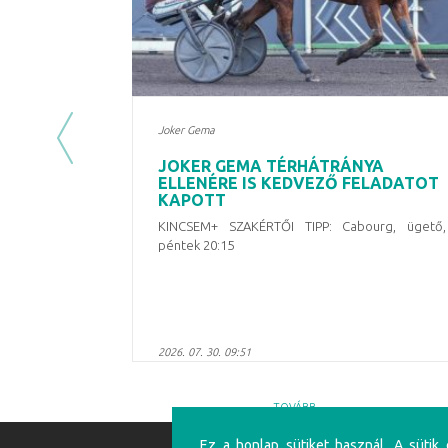
Joker Gema
Previous
JOKER GEMA TÉRHÁTRÁNYA
ELLENÉRE IS KEDVEZŐ FELADATOT
KAPOTT
KINCSEM+ SZAKÉRTŐI TIPP: Cabourg, ügető,
péntek 20:15
2026. 07. 30. 09:51
TOVÁBB
Ez a honlap sütiket használ. A sütik