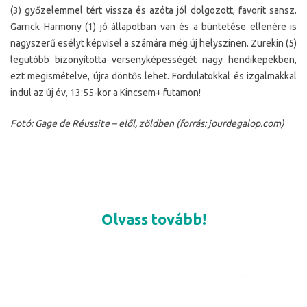
(3) győzelemmel tért vissza és azóta jól dolgozott, favorit sansz.
Garrick Harmony (1) jó állapotban van és a büntetése ellenére is
nagyszerű esélyt képvisel a számára még új helyszínen. Zurekin (5)
legutóbb bizonyította versenyképességét nagy hendikepekben,
ezt megismételve, újra döntős lehet. Fordulatokkal és izgalmakkal
indul az új év, 13:55-kor a Kincsem+ futamon!
Fotó: Gage de Réussite – elől, zöldben (forrás: jourdegalop.com)
Olvass tovább!