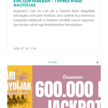
KINCSEM PARKBAN – TIPPMIX NYÁRI
NAGYDÍJAK
Augusztus 1-jén és 2-án vár a Tippmix Nyári Nagydíjak
hétvégéje a Kincsem Parkban, ahol a piknik és a lóverseny
hangulata találkozik! A belépés mindkét napon ingyenes,
így minden adott egy felejthetetlen hétvégéhez.
2026. 07. 30. 11:28
TOVÁBB