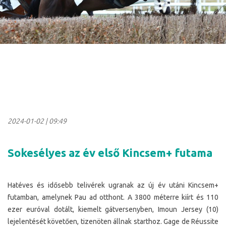
2024-01-02
|
09:49
Sokesélyes az év első Kincsem+ futama
Hatéves és idősebb telivérek ugranak az új év utáni Kincsem+
futamban, amelynek Pau ad otthont. A 3800 méterre kiírt és 110
ezer euróval dotált, kiemelt gátversenyben, Imoun Jersey (10)
lejelentését követően, tizenöten állnak starthoz. Gage de Réussite