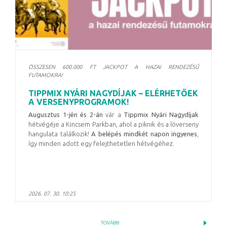
ÖSSZESEN 600.000 FT JACKPOT A HAZAI RENDEZÉSŰ
FUTAMOKRA!
TIPPMIX NYÁRI NAGYDÍJAK – ELÉRHETŐEK
A VERSENYPROGRAMOK!
Augusztus 1-jén és 2-án
vár a
Tippmix Nyári Nagydíjak
hétvégéje a Kincsem Parkban, ahol a piknik és a lóverseny
hangulata találkozik!
A belépés mindkét napon ingyenes
,
így minden adott egy felejthetetlen hétvégéhez.
2026. 07. 30. 10:25
TOVÁBB