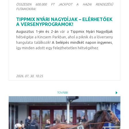
ÖSSZESEN 600.000 FT JACKPOT A HAZAI RENDEZÉSŰ
FUTAMOKRA!
TIPPMIX NYÁRI NAGYDÍJAK – ELÉRHETŐEK
A VERSENYPROGRAMOK!
Augusztus 1-jén és 2-án
vár a
Tippmix Nyári Nagydíjak
hétvégéje a Kincsem Parkban, ahol a piknik és a lóverseny
hangulata találkozik!
A belépés mindkét napon ingyenes
,
így minden adott egy felejthetetlen hétvégéhez.
2026. 07. 30. 10:25
TOVÁBB