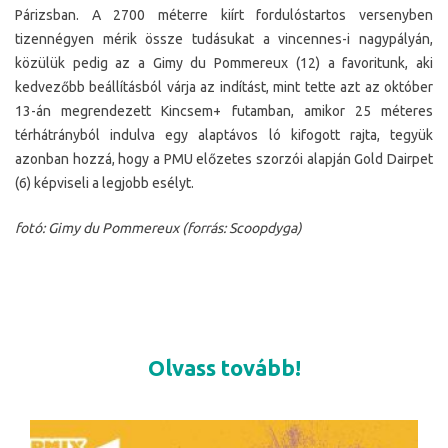
Párizsban. A 2700 méterre kiírt fordulóstartos versenyben
tizennégyen mérik össze tudásukat a vincennes-i nagypályán,
közülük pedig az a Gimy du Pommereux (12) a favoritunk, aki
kedvezőbb beállításból várja az indítást, mint tette azt az október
13-án megrendezett Kincsem+ futamban, amikor 25 méteres
térhátrányból indulva egy alaptávos ló kifogott rajta, tegyük
azonban hozzá, hogy a PMU előzetes szorzói alapján Gold Dairpet
(6) képviseli a legjobb esélyt.
fotó: Gimy du Pommereux (forrás: Scoopdyga)
Olvass tovább!