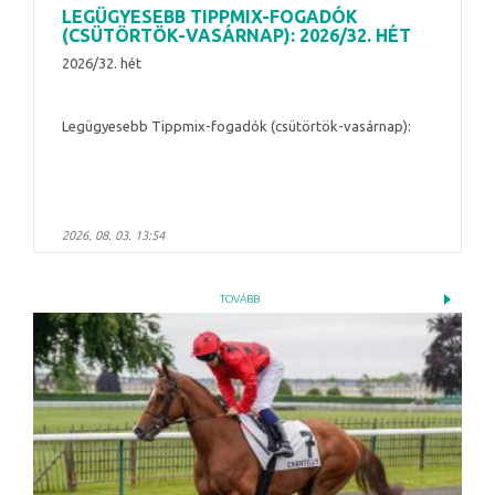
LEGÜGYESEBB TIPPMIX-FOGADÓK
(CSÜTÖRTÖK-VASÁRNAP): 2026/32. HÉT
2026/32. hét
Legügyesebb Tippmix-fogadók (csütörtök-vasárnap):
2026. 08. 03. 13:54
TOVÁBB