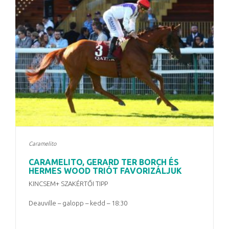
Caramelito
CARAMELITO, GERARD TER BORCH ÉS
HERMES WOOD TRIÓT FAVORIZÁLJUK
KINCSEM+ SZAKÉRTŐI TIPP
Deauville – galopp – kedd – 18:30