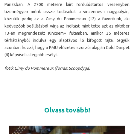
Párizsban. A 2700 méterre kiírt fordulóstartos versenyben
tizennégyen mérik össze tudásukat a vincennes-i nagypályán,
közülük pedig az a Gimy du Pommereux (12) a favoritunk, aki
kedvezőbb beállításból várja az indítást, mint tette azt az október
13-án megrendezett Kincsem+ futamban, amikor 25 méteres
térhátrányból indulva egy alaptávos ló kifogott rajta, tegyük
azonban hozzá, hogy a PMU előzetes szorzói alapján Gold Dairpet
(6) képviseli a legjobb esélyt.
fotó: Gimy du Pommereux (forrás: Scoopdyga)
Olvass tovább!