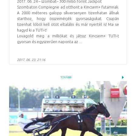
2017. 06. 24 – szombat– 300 millió forint Jackpot
Szombaton Compiegne ad otthont a Kincsem+ futamnak.
A 2000 méteres galopp síkversenyen tizenhatan állnak
starthoz, hogy összemérjék gyorsaságukat. Csupán
tizenhat lóból kell ötöt eltalálni és már nyertél is! Ma se
hagyd ki a TUTI-t!
Lovagold meg a milliókat és játssz Kincsem+ TUTI-t
gyorsan és egyszerűen naponta az ...
2017. 06. 23. 21:16
TOVÁBB