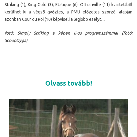
Striking (1), King Gold (3), Etatique (6), Offranville (11) kvartettből
kerülhet ki a végső győztes, a PMU előzetes szorzói alapján
azonban Cour du Roi (10) képviseli a legjobb esélyt…
fotó: Simply Striking a képen 6-os programszámmal (fotó:
ScoopDyga)
Olvass tovább!