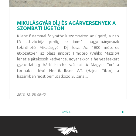
MIKULÁSGYÁR DÍJ ÉS AGÁRVERSENYEK A
SZOMBATI ÜGETŐN
Kilenc futammal folytatódik szombaton az ügető, a nap
fő attrakciója pedig az immár hagyományosnak
tekinthető Mikulásgyár Díj lesz. Az 1800 méteres
ütközetben az olasz import Timoteo (Veljko Mazsity)
lehet a játékosok kedvence, ugyanakkor a helyezésekért
gyakorlatilag bárki harcba szállhat. A Magyar Turf a
formában lévő Henrik Ibsen A.T. (Hajnal Tibor), a
hazánkban most bemutatkozó Sultana ...
2016. 12. 09. 08:40
TOVÁBB