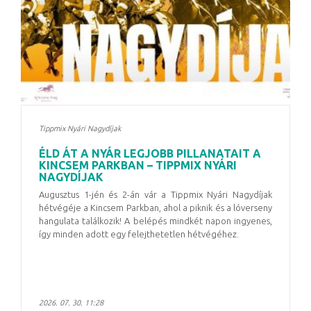
Tippmix Nyári Nagydíjak
ÉLD ÁT A NYÁR LEGJOBB PILLANATAIT A
KINCSEM PARKBAN – TIPPMIX NYÁRI
NAGYDÍJAK
Augusztus 1-jén és 2-án vár a Tippmix Nyári Nagydíjak
hétvégéje a Kincsem Parkban, ahol a piknik és a lóverseny
hangulata találkozik! A belépés mindkét napon ingyenes,
így minden adott egy felejthetetlen hétvégéhez.
2026. 07. 30. 11:28