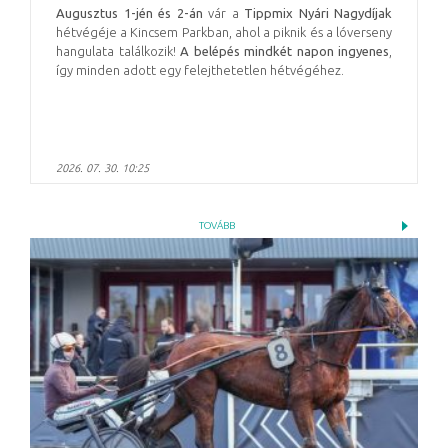
Augusztus 1-jén és 2-án
vár a
Tippmix Nyári Nagydíjak
hétvégéje a Kincsem Parkban, ahol a piknik és a lóverseny
hangulata találkozik!
A belépés mindkét napon ingyenes
,
így minden adott egy felejthetetlen hétvégéhez.
2026. 07. 30. 10:25
TOVÁBB