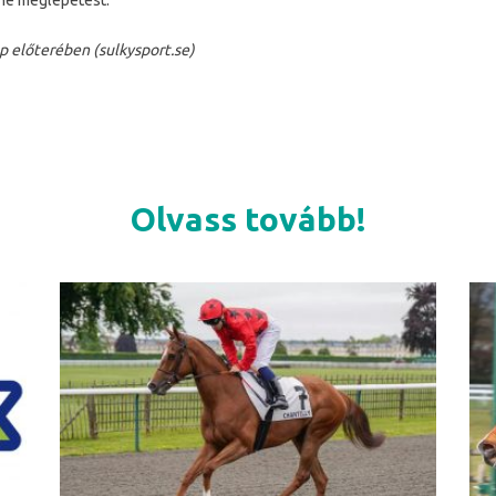
ne meglepetést.
ép előterében (sulkysport.se)
Olvass tovább!