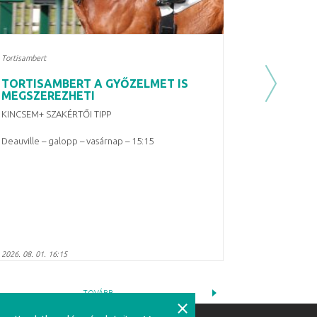
Tortisambert
TORTISAMBERT A GYŐZELMET IS
Next
MEGSZEREZHETI
KINCSEM+ SZAKÉRTŐI TIPP
Deauville – galopp – vasárnap – 15:15
2026. 08. 01. 16:15
TOVÁBB
⨯