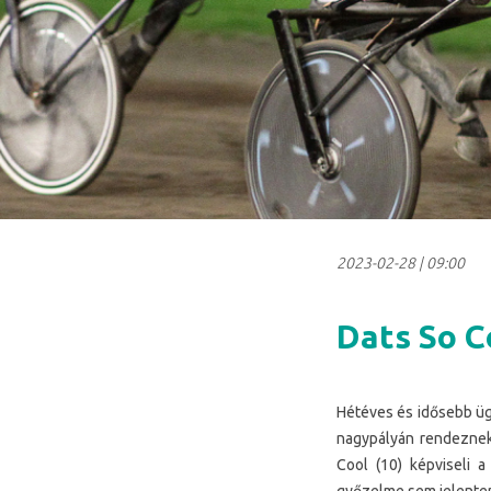
2023-02-28
|
09:00
Dats So C
Hétéves és idősebb üge
nagypályán rendeznek
Cool (10) képviseli 