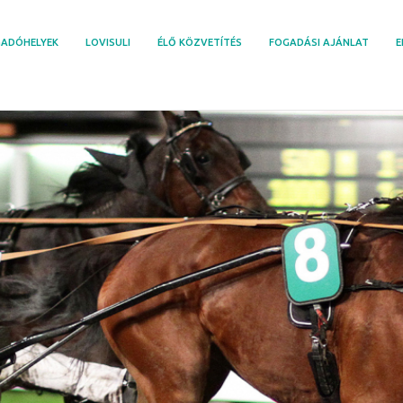
ADÓHELYEK
LOVISULI
ÉLŐ KÖZVETÍTÉS
FOGADÁSI AJÁNLAT
E