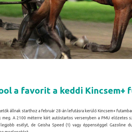
ool a favorit a keddi Kincsem+
tők állnak starthoz a február 28-án lefutásra kerülő Kincsem+ futamba
 meg. A 2100 méterre kiírt autóstartos versenyben a PMU előzetes sz
a legjobb esélyt, de Geisha Speed (1) vagy éppenséggel Gazoline d