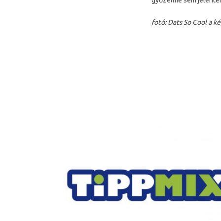
győzelme sem jelente
fotó: Dats So Cool a k