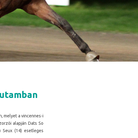
 futamban
n, melyet a vincennes-i
orzói alapján Dats So
u Seux (14) esetleges