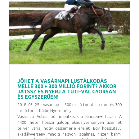
JÖHET A VASÁRNAPI LUSTÁLKODÁS
MELLÉ 300 + 300 MILLIÓ FORINT? AKKOR
JÁTSSZ ÉS NYERJ A TUTI-VAL GYORSAN
ÉS EGYSZERŰEN!
2018. 03. 25 – vasárnap – 300 millió forint Jackpot és 300
millió forint Külön Nyeremény
Vasárnap Auteuil-ből jelentkezik a Kincsem+ futam. A
4400 méter hosszú galopp akadályversenyen tizenhét
telivér várja, hogy összemérje erejét. Egy hosszútávú
akadályverseny mindig nagyon izgalmas, hiszen bármi