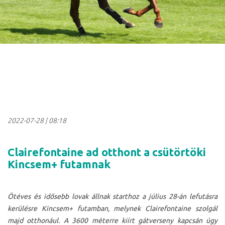
2022-07-28
|
08:18
Clairefontaine ad otthont a csütörtöki
Kincsem+ futamnak
Ötéves és idősebb lovak állnak starthoz a július 28-án lefutásra
kerülésre Kincsem+ futamban, melynek Clairefontaine szolgál
majd otthonául. A 3600 méterre kiírt gátverseny kapcsán úgy