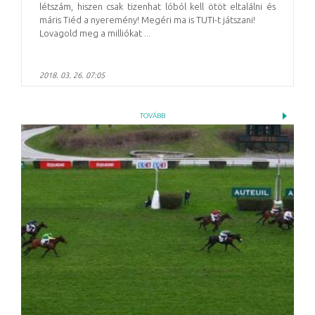
létszám, hiszen csak tizenhat lóból kell ötöt eltalálni és
máris Tiéd a nyeremény! Megéri ma is TUTI-t játszani!
Lovagold meg a milliókat ...
2018. 03. 26. 07:05
TOVÁBB