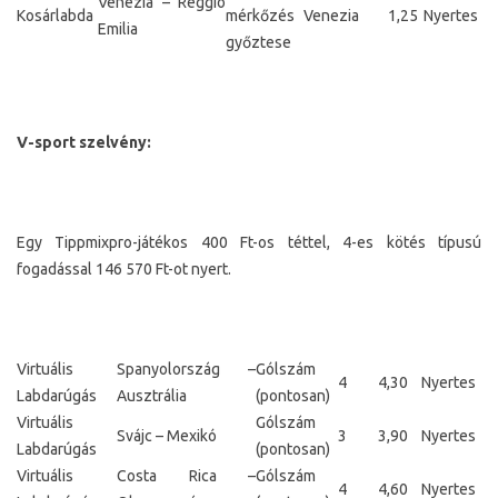
Venezia – Reggio
Kosárlabda
mérkőzés
Venezia
1,25
Nyertes
Emilia
győztese
V-sport szelvény:
Egy Tippmixpro-játékos 400 Ft-os téttel, 4-es kötés típusú
fogadással 146 570 Ft-ot nyert.
Virtuális
Spanyolország –
Gólszám
4
4,30
Nyertes
Labdarúgás
Ausztrália
(pontosan)
Virtuális
Gólszám
Svájc – Mexikó
3
3,90
Nyertes
Labdarúgás
(pontosan)
Virtuális
Costa Rica –
Gólszám
4
4,60
Nyertes