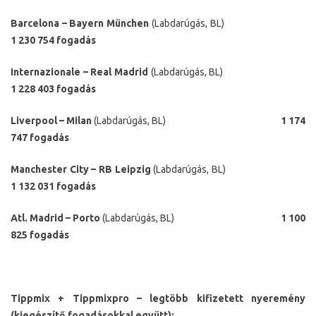
Barcelona – Bayern München
(Labdarúgás, BL)
1 230 754 fogadás
Internazionale – Real Madrid
(Labdarúgás, BL)
1 228 403 fogadás
Liverpool – Milan
(Labdarúgás, BL)
1 174
747 fogadás
Manchester City – RB Leipzig
(Labdarúgás, BL)
1 132 031 fogadás
Atl. Madrid – Porto
(Labdarúgás, BL)
1 100
825 fogadás
Tippmix + Tippmixpro – legtöbb kifizetett nyeremény
(kiegészítő fogadásokkal együtt):