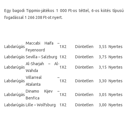
Egy bagodi Tippmix-játékos 1 000 Ft-os téttel, 6-os kötés típusú
fogadással 1 266 208 Ft-ot nyert.
Maccabi Haifa –
Labdarúgás
1X2
Döntetlen
3,55
Nyertes
Feyenoord
Labdarúgás
Sevilla – Salzburg
1X2
Döntetlen
3,75
Nyertes
Al-Sharjah – Al-
Labdarúgás
1X2
Döntetlen
3,15
Nyertes
Wahda
Villarreal –
Labdarúgás
1X2
Döntetlen
3,30
Nyertes
Atalanta
Dinamo Kijev –
Labdarúgás
1X2
Döntetlen
3,05
Nyertes
Benfica
Labdarúgás
Lille – Wolfsburg
1X2
Döntetlen
3,00
Nyertes