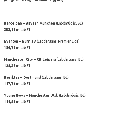
Barcelona – Bayern München
(Labdarúgás, BL)
253,11 millió Ft
Everton – Burnley
(Labdarúgás, Premier Liga)
186,79 millió Ft
Manchester City – RB Leipzig
(Labdarúgás, BL)
128,27 millió Ft
Besiktas – Dortmund
(Labdarúgás, BL)
117,76 millió Ft
Young Boys – Manchester Utd.
(Labdarúgás, BL)
114,83 millió Ft