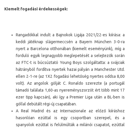
Kiemelt fogadási érdekességek:
Rangadókkal indult a Bajnokok Ligája 2021/22-es kiírása: a
keddi játéknap slágermeccsén a Bayern München 3-0-ra
nyert a Barcelona otthonában (kiemelt eseményünk), míg a
forduló egyik legnagyobb meglepetését a selejtezők során
az FTC-t is búcsúztató Young Boys szolgáltatta: a svájciak
hátrányból fordítva nyertek hazai pályán a Manchester Utd.
ellen 2-1-re (az 1X2 fogadási lehetőség nyertes oddsa 8,00
volt). Az angolok gólját C. Ronaldo szerezte (a portugál
támadó találata 1,60-as nyereményszorzót ért több mint 17
ezer tipp kapcsán), aki így a Premier Liga után a BL-ben is
góllal debütált régi-új csapatában.
A Real Madrid és az Internazionale az előző kiíráshoz
hasonlóan ezúttal is egy csoportban szerepel, és a
spanyolok ezúttal is felülmúlták a milánói csapatot, ezúttal