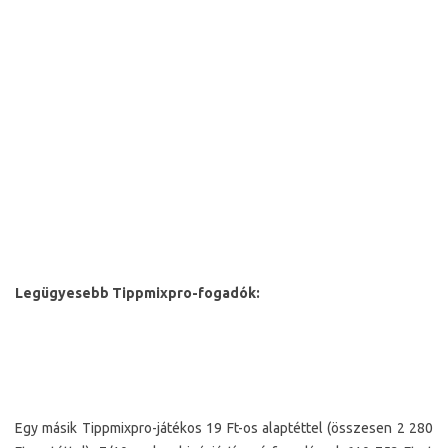
Legügyesebb Tippmixpro-fogadók:
Egy másik Tippmixpro-játékos 19 Ft-os alaptéttel (összesen 2 280