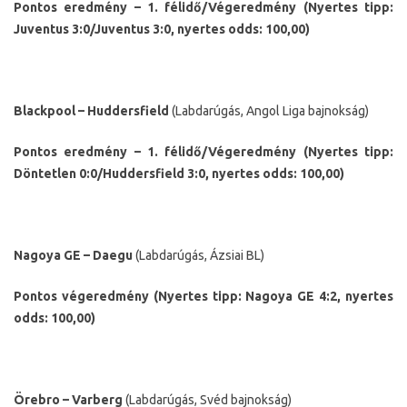
Pontos eredmény – 1. félidő/Végeredmény (Nyertes tipp:
Juventus 3:0/Juventus 3:0, nyertes odds: 100,00)
Blackpool – Huddersfield
(Labdarúgás, Angol Liga bajnokság)
Pontos eredmény – 1. félidő/Végeredmény (Nyertes tipp:
Döntetlen 0:0/Huddersfield 3:0, nyertes odds: 100,00)
Nagoya GE – Daegu
(Labdarúgás, Ázsiai BL)
Pontos végeredmény (Nyertes tipp: Nagoya GE 4:2, nyertes
odds: 100,00)
Örebro – Varberg
(Labdarúgás, Svéd bajnokság)