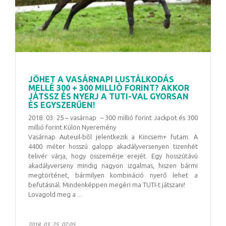
JÖHET A VASÁRNAPI LUSTÁLKODÁS
MELLÉ 300 + 300 MILLIÓ FORINT? AKKOR
JÁTSSZ ÉS NYERJ A TUTI-VAL GYORSAN
ÉS EGYSZERŰEN!
2018. 03. 25 – vasárnap – 300 millió forint Jackpot és 300
millió forint Külön Nyeremény
Vasárnap Auteuil-ből jelentkezik a Kincsem+ futam. A
4400 méter hosszú galopp akadályversenyen tizenhét
telivér várja, hogy összemérje erejét. Egy hosszútávú
akadályverseny mindig nagyon izgalmas, hiszen bármi
megtörténet, bármilyen kombináció nyerő lehet a
befutásnál. Mindenképpen megéri ma TUTI-t játszani!
Lovagold meg a ...
2018. 03. 25. 07:05