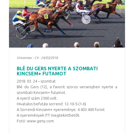
Vincennes - C4 - 24/03/2018
BLÉ DU GERS NYERTE A SZOMBATI
KINCSEM+ FUTAMOT
2018. 03. 24 – szombat
Blé du Gers (12), a favorit szoros versenyben nyerte a
szombati Kincsem+ futamot.
A nyerő szám 2360 volt.
Hivatalos befutási sorrend: 12-10-5-(1-6)
A Sorrendi Kincsem+ nyereménye: 4.403.400 forint
A nyeremények ITT megtekinthetők.
Fotó: www.geny.com