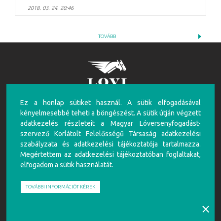
2018. 03. 24. 20:46
TOVÁBB
Ez a honlap sütiket használ. A sütik elfogadásával
FIGYELEM!
kényelmesebbé teheti a böngészést. A sütik útján végzett
A túlzásba vitt szerencsejáték ártalmas, mentálhigiénés problémákat, illetve függőséget
adatkezelés részleteit a Magyar Lóversenyfogadást-
okozhat! Éljen az önkorlátozás, önkizárás lehetőségével! Szerencsejátékban csak 18 éven
szervező Korlátolt Felelősségű Társaság adatkezelési
felüliek vehetnek részt!
szabályzata és adatkezelési tájékoztatója tartalmazza.
Írj nekünk!
Játékosvédelem
Részvételi szabályzat
Adatkezelési Szabályzat
Impresszum
Megértettem az adatkezelési tájékoztatóban foglaltakat,
elfogadom
a sütik használatát.
Partnerünk:
TOVÁBBI INFORMÁCIÓT KÉREK
⨯