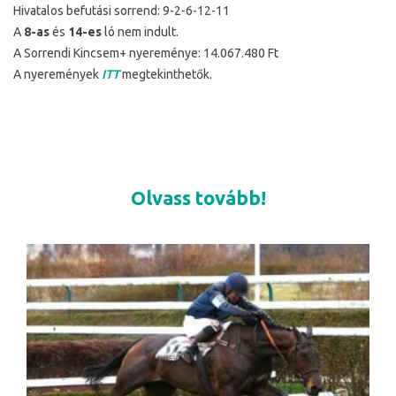
Hivatalos befutási sorrend: 9-2-6-12-11
A
8-as
és
14-es
ló nem indult.
A Sorrendi Kincsem+ nyereménye: 14.067.480 Ft
A nyeremények
ITT
megtekinthetők.
Olvass tovább!