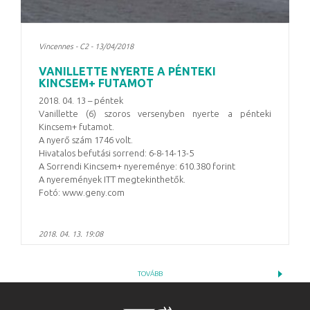
Vincennes - C2 - 13/04/2018
VANILLETTE NYERTE A PÉNTEKI
KINCSEM+ FUTAMOT
2018. 04. 13 – péntek
Vanillette (6) szoros versenyben nyerte a pénteki
Kincsem+ futamot.
A nyerő szám 1746 volt.
Hivatalos befutási sorrend: 6-8-14-13-5
A Sorrendi Kincsem+ nyereménye: 610.380 forint
A nyeremények ITT megtekinthetők.
Fotó: www.geny.com
2018. 04. 13. 19:08
TOVÁBB