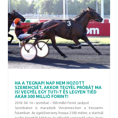
HA A TEGNAPI NAP NEM HOZOTT
SZERENCSÉT, AKKOR TEGYÉL PRÓBÁT MA
IS! VEGYÉL EGY TUTI-T ÉS LEGYEN TIÉD
AKÁR 300 MILLIÓ FORINT!
2018. 04. 14 – szombat – 300 millió forint Jackpot
Szombaton is maradunk Vincennes-ben a Kincsem+
futamban. Az ügetőverseny hossza 2100 méter, a startnál
pedig tizenhét hétéves és idősebb versenyló várja, hogy