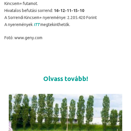
Kincsem+ futamot.
Hivatalos befutási sorrend:
16-12-11-15-10
A Sorrendi Kincsem+ nyereménye: 2.205.420 Forint
A nyeremények
ITT
megtekinthetők.
Fotó: www.geny.com
Olvass tovább!