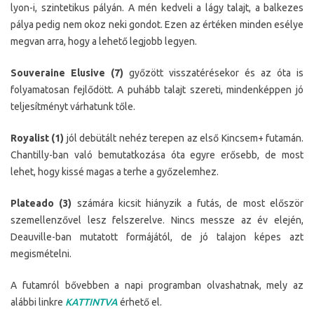
lyon-i, szintetikus pályán. A mén kedveli a lágy talajt, a balkezes
pálya pedig nem okoz neki gondot. Ezen az értéken minden esélye
megvan arra, hogy a lehető legjobb legyen.
Souveraine Elusive (7)
győzött visszatérésekor és az óta is
folyamatosan fejlődött. A puhább talajt szereti, mindenképpen jó
teljesítményt várhatunk tőle.
Royalist (1)
jól debütált nehéz terepen az első Kincsem+ futamán.
Chantilly-ban való bemutatkozása óta egyre erősebb, de most
lehet, hogy kissé magas a terhe a győzelemhez.
Plateado (3)
számára kicsit hiányzik a futás, de most először
szemellenzővel lesz felszerelve. Nincs messze az év elején,
Deauville-ban mutatott formájától, de jó talajon képes azt
megismételni.
A futamról bővebben a napi programban olvashatnak, mely az
alábbi linkre
KATTINTVA
érhető el.