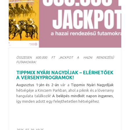
ÖSSZESEN 600.000 FT JACKPOT A HAZAI RENDEZÉSŰ
FUTAMOKRA!
TIPPMIX NYÁRI NAGYDÍJAK – ELÉRHETŐEK
A VERSENYPROGRAMOK!
Augusztus 1-jén és 2-án
vár a
Tippmix Nyári Nagydíjak
hétvégéje a Kincsem Parkban, ahol a piknik és a lóverseny
hangulata találkozik!
A belépés mindkét napon ingyenes
,
így minden adott egy felejthetetlen hétvégéhez.
2026. 07. 30. 10:25