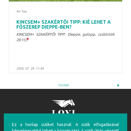
Mr Tee
KINCSEM+ SZAKÉRTŐI TIPP: KIÉ LEHET A
FŐSZEREP DIEPPE-BEN?
KINCSEM+ SZAKÉRTŐI TIPP: Dieppe, galopp, csütörtök
20:15
2026. 07. 29. 11:44
TOVÁBB
Ez a honlap sütiket használ. A sütik elfogadásával
FIGYELEM!
kényelmesebbé teheti a böngészést. A sütik útján végzett