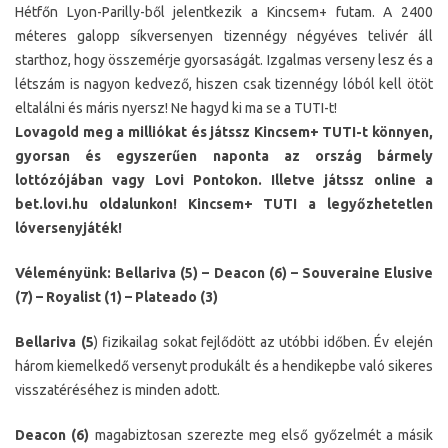
Hétfőn Lyon-Parilly-ből jelentkezik a Kincsem+ futam. A 2400
méteres galopp síkversenyen tizennégy négyéves telivér áll
starthoz, hogy összemérje gyorsaságát. Izgalmas verseny lesz és a
létszám is nagyon kedvező, hiszen csak tizennégy lóból kell ötöt
eltalálni és máris nyersz! Ne hagyd ki ma se a TUTI-t!
Lovagold meg a milliókat és játssz Kincsem+ TUTI-t könnyen,
gyorsan és egyszerűen naponta az ország bármely
lottózójában vagy Lovi Pontokon. Illetve játssz online a
bet.lovi.hu oldalunkon! Kincsem+ TUTI a legyőzhetetlen
lóversenyjáték!
Véleményünk: Bellariva (5) – Deacon (6) – Souveraine Elusive
(7) – Royalist (1) – Plateado (3)
Bellariva (5
) fizikailag sokat fejlődött az utóbbi időben. Év elején
három kiemelkedő versenyt produkált és a hendikepbe való sikeres
visszatéréséhez is minden adott.
Deacon (6)
magabiztosan szerezte meg első győzelmét a másik