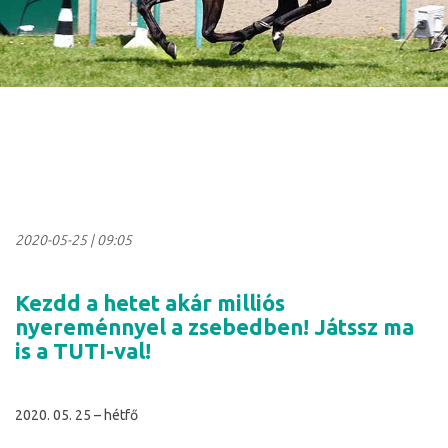
2020-05-25
|
09:05
Kezdd a hetet akár milliós
nyereménnyel a zsebedben! Játssz ma
is a TUTI-val!
2020. 05. 25 – hétfő