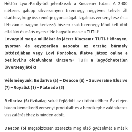
Hétfőn Lyon-Parilly-ből jelentkezik a Kincsem+ futam. A 2400
méteres galopp síkversenyen tizennégy négyéves telivér áll
starthoz, hogy összemérje gyorsaságát. Izgalmas verseny lesz és a
létszám is nagyon kedvező, hiszen csak tizennégy lóból kell ötöt
eltalálni és máris nyersz! Ne hagyd ki ma se a TUTI-t!
Lovagold meg a milliókat és játssz Kincsem+ TUTI-t könnyen,
gyorsan és egyszerűen naponta az ország bármely
lottózójában vagy Lovi Pontokon. Illetve játssz online a
bet.lovi.hu oldalunkon! Kincsem+ TUTI a legyőzhetetlen
lóversenyjáték!
Véleményünk: Bellariva (5) – Deacon (6) – Souveraine Elusive
(7) – Royalist (1) – Plateado (3)
Bellariva (5
) fizikailag sokat fejlődött az utóbbi időben. Év elején
három kiemelkedő versenyt produkált és a hendikepbe való sikeres
visszatéréséhez is minden adott.
Deacon (6)
magabiztosan szerezte meg első győzelmét a másik