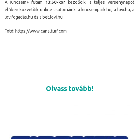
A Kincsem+ futam
13:50-kor
kezdődik, a teljes versenynapot
élőben közvetítik online csatornáink, a kincsempark.hu, a lovi.hu, a
lovifogadás.hu és a bet.lovi.hu.
Fotó: https://www.canalturf.com
Olvass tovább!