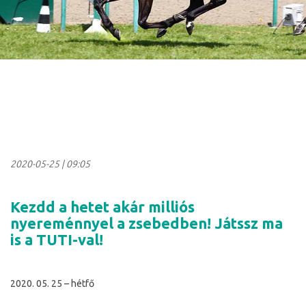
2020-05-25
|
09:05
Kezdd a hetet akár milliós
nyereménnyel a zsebedben! Játssz ma
is a TUTI-val!
2020. 05. 25 – hétfő