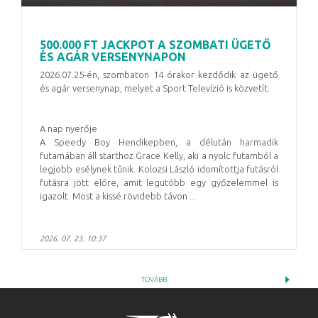
500.000 FT JACKPOT A SZOMBATI ÜGETŐ
ÉS AGÁR VERSENYNAPON
2026.07.25-én, szombaton 14 órakor kezdődik az ügető
és agár versenynap, melyet a Sport Televízió is közvetít.
A nap nyerője
A Speedy Boy Hendikepben, a délután harmadik
futamában áll starthoz Grace Kelly, aki a nyolc futamból a
legjobb esélynek tűnik. Kolozsi László idomítottja futásról
futásra jött előre, amit legutóbb egy győzelemmel is
igazolt. Most a kissé rövidebb távon ...
2026. 07. 23. 10:37
TOVÁBB