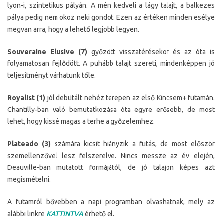
lyon-i, szintetikus pályán. A mén kedveli a lágy talajt, a balkezes
pálya pedig nem okoz neki gondot. Ezen az értéken minden esélye
megvan arra, hogy a lehető legjobb legyen.
Souveraine Elusive (7)
győzött visszatérésekor és az óta is
folyamatosan fejlődött. A puhább talajt szereti, mindenképpen jó
teljesítményt várhatunk tőle.
Royalist (1)
jól debütált nehéz terepen az első Kincsem+ futamán.
Chantilly-ban való bemutatkozása óta egyre erősebb, de most
lehet, hogy kissé magas a terhe a győzelemhez.
Plateado (3)
számára kicsit hiányzik a futás, de most először
szemellenzővel lesz felszerelve. Nincs messze az év elején,
Deauville-ban mutatott formájától, de jó talajon képes azt
megismételni.
A futamról bővebben a napi programban olvashatnak, mely az
alábbi linkre
KATTINTVA
érhető el.