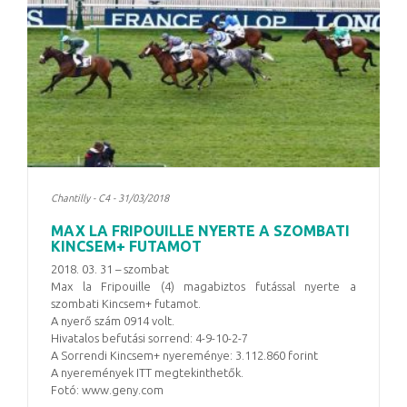
Chantilly - C4 - 31/03/2018
MAX LA FRIPOUILLE NYERTE A SZOMBATI
KINCSEM+ FUTAMOT
2018. 03. 31 – szombat
Max la Fripouille (4) magabiztos futással nyerte a
szombati Kincsem+ futamot.
A nyerő szám 0914 volt.
Hivatalos befutási sorrend: 4-9-10-2-7
A Sorrendi Kincsem+ nyereménye: 3.112.860 forint
A nyeremények ITT megtekinthetők.
Fotó: www.geny.com