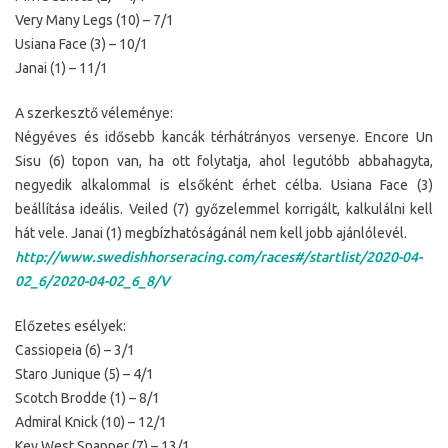
Very Many Legs (10) – 7/1
Usiana Face (3) – 10/1
Janai (1) – 11/1
A szerkesztő véleménye:
Négyéves és idősebb kancák térhátrányos versenye. Encore Un
Sisu (6) topon van, ha ott folytatja, ahol legutóbb abbahagyta,
negyedik alkalommal is elsőként érhet célba. Usiana Face (3)
beállítása ideális. Veiled (7) győzelemmel korrigált, kalkulálni kell
hát vele. Janai (1) megbízhatóságánál nem kell jobb ajánlólevél.
http://www.swedishhorseracing.com/races#/startlist/2020-04-
02_6/2020-04-02_6_8/V
Előzetes esélyek:
Cassiopeia (6) – 3/1
Staro Junique (5) – 4/1
Scotch Brodde (1) – 8/1
Admiral Knick (10) – 12/1
Key West Snapper (7) – 13/1