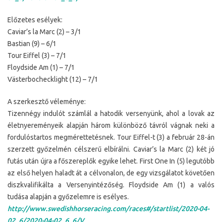
Előzetes esélyek:
Caviar’s la Marc (2) – 3/1
Bastian (9) – 6/1
Tour Eiffel (3) – 7/1
Floydside Am (1) – 7/1
Västerbochecklight (12) – 7/1
A szerkesztő véleménye:
Tizennégy indulót számlál a hatodik versenyünk, ahol a lovak az
életnyereményeik alapján három különböző távról vágnak neki a
fordulóstartos megmérettetésnek. Tour Eiffel-t (3) a február 28-án
szerzett győzelmén célszerű elbírálni. Caviar’s la Marc (2) két jó
futás után újra a főszereplők egyike lehet. First One In (5) legutóbb
az első helyen haladt át a célvonalon, de egy vizsgálatot követően
diszkvalifikálta a Versenyintézőség. Floydside Am (1) a valós
tudása alapján a győzelemre is esélyes.
http://www.swedishhorseracing.com/races#/startlist/2020-04-
02_6/2020-04-02_6_6/V