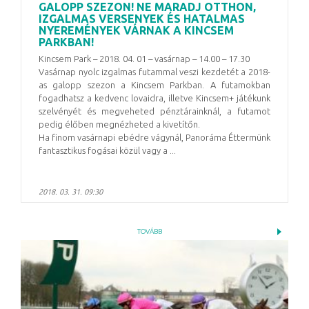
GALOPP SZEZON! NE MARADJ OTTHON,
IZGALMAS VERSENYEK ÉS HATALMAS
NYEREMÉNYEK VÁRNAK A KINCSEM
PARKBAN!
Kincsem Park – 2018. 04. 01 – vasárnap – 14.00 – 17.30
Vasárnap nyolc izgalmas futammal veszi kezdetét a 2018-
as galopp szezon a Kincsem Parkban. A futamokban
fogadhatsz a kedvenc lovaidra, illetve Kincsem+ játékunk
szelvényét és megveheted pénztárainknál, a futamot
pedig élőben megnézheted a kivetítőn.
Ha finom vasárnapi ebédre vágynál, Panoráma Éttermünk
fantasztikus fogásai közül vagy a ...
2018. 03. 31. 09:30
TOVÁBB