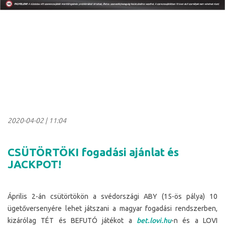
2020-04-02
|
11:04
CSÜTÖRTÖKI fogadási ajánlat és
JACKPOT!
Április 2-án csütörtökön a svédországi ABY (15-ös pálya) 10
ügetőversenyére lehet játszani a magyar fogadási rendszerben,
kizárólag TÉT és BEFUTÓ játékot a
bet.lovi.hu
-n és a LOVI