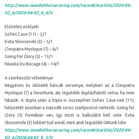
http://www.swedishhorseracing.com/races#/startlist/2020-04-
02_6/2020-04-02_6_4/V
Előzetes esélyek:
Sofies Case (11) – 2/1
Evita Skovsende (3) – 5/1
Cleopatra Mystique (7) – 8/1
Going For Glory (5) – 13/1
Falaska Du Bocage (4) – 14/1
A szerkesztő véleménye:
Négyéves és idősebb kancák versenye, melyben az a Cleopatra
Mystique (7) a favoritunk, aki legutóbb duplázhatott volna, ha nem
hibázik. A dupla után a tripla is összejöhet Sofies Case-nek (11),
helyzetét azonban a második soros startpozíció nehezíti. Going for
Glory (5) formában van, így most is kalkulálni kell vele. Evita
Skovsende (3) többet tud annál, mint amit legutóbb láttunk tőle.
http://www.swedishhorseracing.com/races#/startlist/2020-04-
02_6/2020-04-02_6_5/V