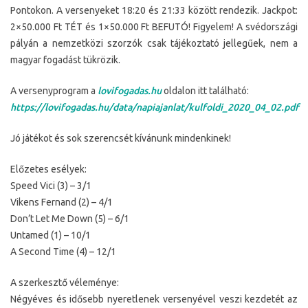
Pontokon. A versenyeket 18:20 és 21:33 között rendezik. Jackpot:
2×50.000 Ft TÉT és 1×50.000 Ft BEFUTÓ! Figyelem! A svédországi
pályán a nemzetközi szorzók csak tájékoztató jellegűek, nem a
magyar fogadást tükrözik.
A versenyprogram a
lovifogadas.hu
oldalon itt található:
https://lovifogadas.hu/data/napiajanlat/kulfoldi_2020_04_02.pdf
Jó játékot és sok szerencsét kívánunk mindenkinek!
Előzetes esélyek:
Speed Vici (3) – 3/1
Vikens Fernand (2) – 4/1
Don’t Let Me Down (5) – 6/1
Untamed (1) – 10/1
A Second Time (4) – 12/1
A szerkesztő véleménye:
Négyéves és idősebb nyeretlenek versenyével veszi kezdetét az