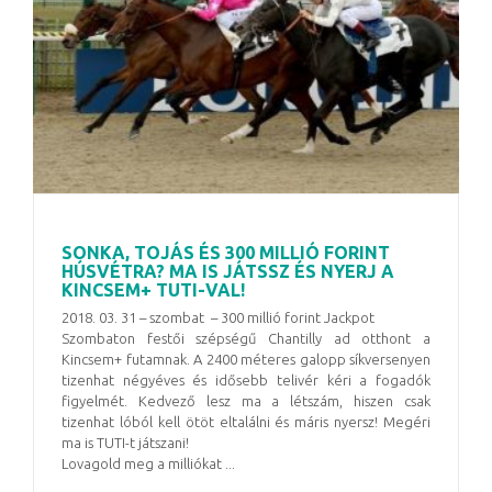
SONKA, TOJÁS ÉS 300 MILLIÓ FORINT
HÚSVÉTRA? MA IS JÁTSSZ ÉS NYERJ A
KINCSEM+ TUTI-VAL!
2018. 03. 31 – szombat – 300 millió forint Jackpot
Szombaton festői szépségű Chantilly ad otthont a
Kincsem+ futamnak. A 2400 méteres galopp síkversenyen
tizenhat négyéves és idősebb telivér kéri a fogadók
figyelmét. Kedvező lesz ma a létszám, hiszen csak
tizenhat lóból kell ötöt eltalálni és máris nyersz! Megéri
ma is TUTI-t játszani!
Lovagold meg a milliókat ...