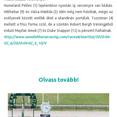
Homeland Pellini (1) lejelentése nyomán új versenyre van kilátás.
Hitthebar (9) és Valsa Matilda (2) idén még nem futottak, mégis az
esélyesek között említik őket a skandináv portálok. Tuzziman (4)
mellett a friss forma szól, de a szintén Robert Bergh tréningjéből
induló Mayfair Amok (7) és Duke Snapper (12) is pénzért futhatnak.
http://www.swedishhorseracing.com/races#/startlist/2020-04-
02_6/2020-04-02_6_10/V
Olvass tovább!