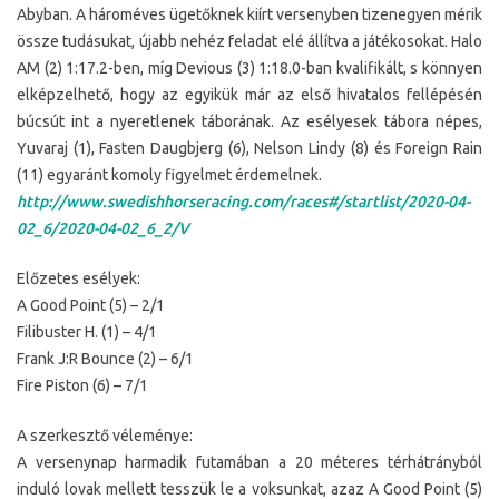
Abyban. A hároméves ügetőknek kiírt versenyben tizenegyen mérik
össze tudásukat, újabb nehéz feladat elé állítva a játékosokat. Halo
AM (2) 1:17.2-ben, míg Devious (3) 1:18.0-ban kvalifikált, s könnyen
elképzelhető, hogy az egyikük már az első hivatalos fellépésén
búcsút int a nyeretlenek táborának. Az esélyesek tábora népes,
Yuvaraj (1), Fasten Daugbjerg (6), Nelson Lindy (8) és Foreign Rain
(11) egyaránt komoly figyelmet érdemelnek.
http://www.swedishhorseracing.com/races#/startlist/2020-04-
02_6/2020-04-02_6_2/V
Előzetes esélyek:
A Good Point (5) – 2/1
Filibuster H. (1) – 4/1
Frank J:R Bounce (2) – 6/1
Fire Piston (6) – 7/1
A szerkesztő véleménye:
A versenynap harmadik futamában a 20 méteres térhátrányból
induló lovak mellett tesszük le a voksunkat, azaz A Good Point (5)