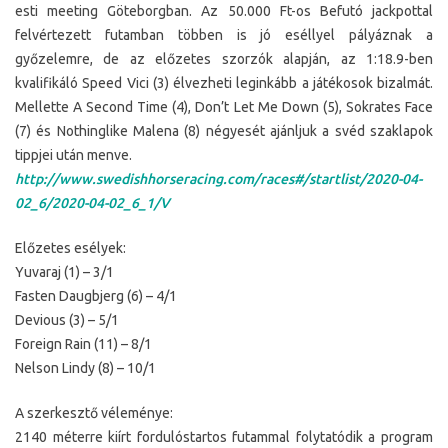
esti meeting Göteborgban. Az 50.000 Ft-os Befutó jackpottal
felvértezett futamban többen is jó eséllyel pályáznak a
győzelemre, de az előzetes szorzók alapján, az 1:18.9-ben
kvalifikáló Speed Vici (3) élvezheti leginkább a játékosok bizalmát.
Mellette A Second Time (4), Don’t Let Me Down (5), Sokrates Face
(7) és Nothinglike Malena (8) négyesét ajánljuk a svéd szaklapok
tippjei után menve.
http://www.swedishhorseracing.com/races#/startlist/2020-04-
02_6/2020-04-02_6_1/V
Előzetes esélyek:
Yuvaraj (1) – 3/1
Fasten Daugbjerg (6) – 4/1
Devious (3) – 5/1
Foreign Rain (11) – 8/1
Nelson Lindy (8) – 10/1
A szerkesztő véleménye:
2140 méterre kiírt fordulóstartos futammal folytatódik a program