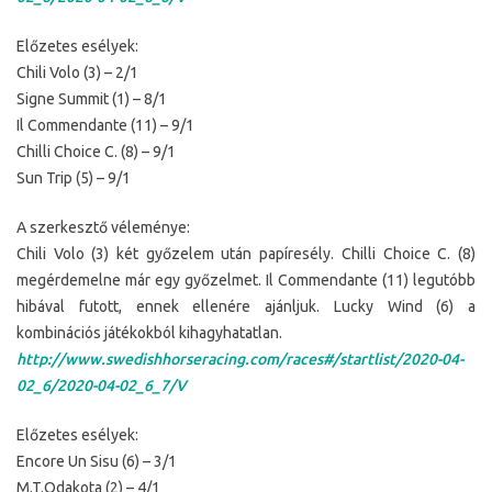
Előzetes esélyek:
Chili Volo (3) – 2/1
Signe Summit (1) – 8/1
Il Commendante (11) – 9/1
Chilli Choice C. (8) – 9/1
Sun Trip (5) – 9/1
A szerkesztő véleménye:
Chili Volo (3) két győzelem után papíresély. Chilli Choice C. (8)
megérdemelne már egy győzelmet. Il Commendante (11) legutóbb
hibával futott, ennek ellenére ajánljuk. Lucky Wind (6) a
kombinációs játékokból kihagyhatatlan.
http://www.swedishhorseracing.com/races#/startlist/2020-04-
02_6/2020-04-02_6_7/V
Előzetes esélyek:
Encore Un Sisu (6) – 3/1
M.T.Odakota (2) – 4/1