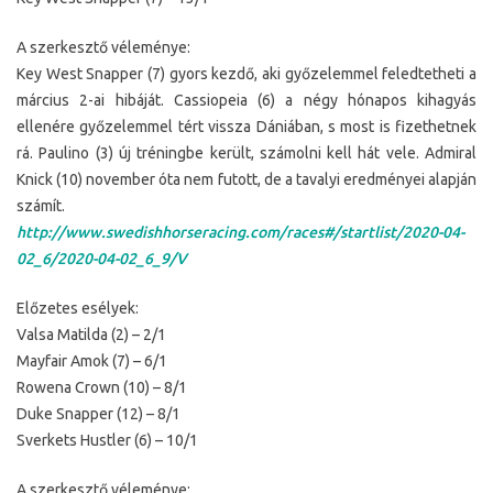
A szerkesztő véleménye:
Key West Snapper (7) gyors kezdő, aki győzelemmel feledtetheti a
március 2-ai hibáját. Cassiopeia (6) a négy hónapos kihagyás
ellenére győzelemmel tért vissza Dániában, s most is fizethetnek
rá. Paulino (3) új tréningbe került, számolni kell hát vele. Admiral
Knick (10) november óta nem futott, de a tavalyi eredményei alapján
számít.
http://www.swedishhorseracing.com/races#/startlist/2020-04-
02_6/2020-04-02_6_9/V
Előzetes esélyek:
Valsa Matilda (2) – 2/1
Mayfair Amok (7) – 6/1
Rowena Crown (10) – 8/1
Duke Snapper (12) – 8/1
Sverkets Hustler (6) – 10/1
A szerkesztő véleménye: