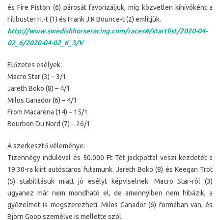
és Fire Piston (6) párosát favorizáljuk, míg közvetlen kihívóként a
Filibuster H.-t (1) és Frank J:R Bounce-t (2) említjük.
http://www.swedishhorseracing.com/races#/startlist/2020-04-
02_6/2020-04-02_6_3/V
Előzetes esélyek:
Macro Star (3) – 3/1
Jareth Boko (8) – 4/1
Milos Ganador (6) – 4/1
From Macarena (14) – 15/1
Bourbon Du Nord (7) – 26/1
A szerkesztő véleménye:
Tizennégy indulóval és 50.000 Ft Tét jackpottal veszi kezdetét a
19:30-ra kiírt autóstaros futamunk. Jareth Boko (8) és Keegan Trot
(5) stabilitásuk miatt jó esélyt képviselnek. Macro Star-ról (3)
ugyanez már nem mondható el, de amennyiben nem hibázik, a
győzelmet is megszerezheti. Milos Ganador (6) formában van, és
Björn Goop személye is mellette szól.