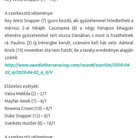
A szerkesztő véleménye:
Key West Snapper (7) gyors kezdő, aki győzelemmel feledtetheti a
március 2-ai hibáját. Cassiopeia (6) a négy hónapos kihagyás
ellenére győzelemmel tért vissza Dániában, s most is fizethetnek
rá. Paulino (3) új tréningbe került, számolni kell hát vele. Admiral
Knick (10) november óta nem futott, de a tavalyi eredményei alapján
számít.
http://www.swedishhorseracing.com/races#/startlist/2020-04-
02_6/2020-04-02_6_9/V
Előzetes esélyek:
Valsa Matilda (2) – 2/1
Mayfair Amok (7) – 6/1
Rowena Crown (10) – 8/1
Duke Snapper (12) – 8/1
Sverkets Hustler (6) – 10/1
A szerkesztő véleménye: