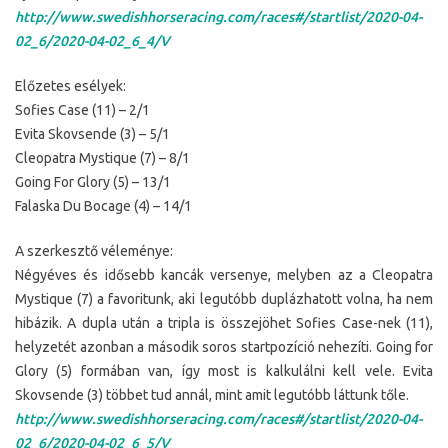
http://www.swedishhorseracing.com/races#/startlist/2020-04-
02_6/2020-04-02_6_4/V
Előzetes esélyek:
Sofies Case (11) – 2/1
Evita Skovsende (3) – 5/1
Cleopatra Mystique (7) – 8/1
Going For Glory (5) – 13/1
Falaska Du Bocage (4) – 14/1
A szerkesztő véleménye:
Négyéves és idősebb kancák versenye, melyben az a Cleopatra
Mystique (7) a favoritunk, aki legutóbb duplázhatott volna, ha nem
hibázik. A dupla után a tripla is összejöhet Sofies Case-nek (11),
helyzetét azonban a második soros startpozíció nehezíti. Going for
Glory (5) formában van, így most is kalkulálni kell vele. Evita
Skovsende (3) többet tud annál, mint amit legutóbb láttunk tőle.
http://www.swedishhorseracing.com/races#/startlist/2020-04-
02_6/2020-04-02_6_5/V