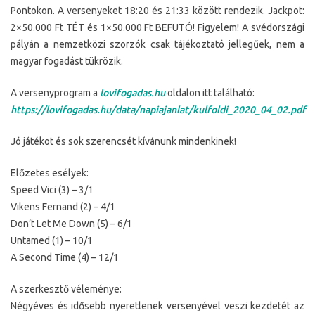
Pontokon. A versenyeket 18:20 és 21:33 között rendezik. Jackpot:
2×50.000 Ft TÉT és 1×50.000 Ft BEFUTÓ! Figyelem! A svédországi
pályán a nemzetközi szorzók csak tájékoztató jellegűek, nem a
magyar fogadást tükrözik.
A versenyprogram a
lovifogadas.hu
oldalon itt található:
https://lovifogadas.hu/data/napiajanlat/kulfoldi_2020_04_02.pdf
Jó játékot és sok szerencsét kívánunk mindenkinek!
Előzetes esélyek:
Speed Vici (3) – 3/1
Vikens Fernand (2) – 4/1
Don’t Let Me Down (5) – 6/1
Untamed (1) – 10/1
A Second Time (4) – 12/1
A szerkesztő véleménye:
Négyéves és idősebb nyeretlenek versenyével veszi kezdetét az