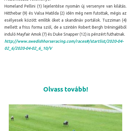
Homeland Pellini (1) lejelentése nyomán új versenyre van kilátás.
Hitthebar (9) és Valsa Matilda (2) idén még nem futottak, mégis az
esélyesek között említik őket a skandináv portálok. Tuzziman (4)
mellett a friss forma szól, de a szintén Robert Bergh tréningjéből
induló Mayfair Amok (7) és Duke Snapper (12) is pénzért futhatnak.
http://www.swedishhorseracing.com/races#/startlist/2020-04-
02_6/2020-04-02_6_10/V
Olvass tovább!