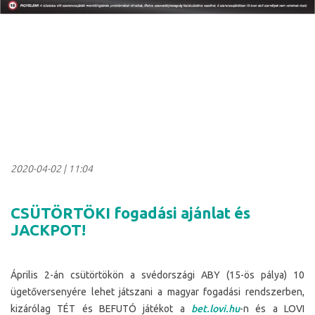
2020-04-02
|
11:04
CSÜTÖRTÖKI fogadási ajánlat és
JACKPOT!
Április 2-án csütörtökön a svédországi ABY (15-ös pálya) 10
ügetőversenyére lehet játszani a magyar fogadási rendszerben,
kizárólag TÉT és BEFUTÓ játékot a
bet.lovi.hu
-n és a LOVI