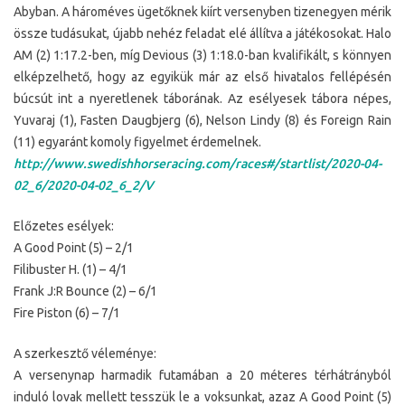
Abyban. A hároméves ügetőknek kiírt versenyben tizenegyen mérik
össze tudásukat, újabb nehéz feladat elé állítva a játékosokat. Halo
AM (2) 1:17.2-ben, míg Devious (3) 1:18.0-ban kvalifikált, s könnyen
elképzelhető, hogy az egyikük már az első hivatalos fellépésén
búcsút int a nyeretlenek táborának. Az esélyesek tábora népes,
Yuvaraj (1), Fasten Daugbjerg (6), Nelson Lindy (8) és Foreign Rain
(11) egyaránt komoly figyelmet érdemelnek.
http://www.swedishhorseracing.com/races#/startlist/2020-04-
02_6/2020-04-02_6_2/V
Előzetes esélyek:
A Good Point (5) – 2/1
Filibuster H. (1) – 4/1
Frank J:R Bounce (2) – 6/1
Fire Piston (6) – 7/1
A szerkesztő véleménye:
A versenynap harmadik futamában a 20 méteres térhátrányból
induló lovak mellett tesszük le a voksunkat, azaz A Good Point (5)