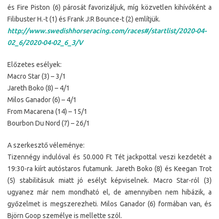
és Fire Piston (6) párosát favorizáljuk, míg közvetlen kihívóként a
Filibuster H.-t (1) és Frank J:R Bounce-t (2) említjük.
http://www.swedishhorseracing.com/races#/startlist/2020-04-
02_6/2020-04-02_6_3/V
Előzetes esélyek:
Macro Star (3) – 3/1
Jareth Boko (8) – 4/1
Milos Ganador (6) – 4/1
From Macarena (14) – 15/1
Bourbon Du Nord (7) – 26/1
A szerkesztő véleménye:
Tizennégy indulóval és 50.000 Ft Tét jackpottal veszi kezdetét a
19:30-ra kiírt autóstaros futamunk. Jareth Boko (8) és Keegan Trot
(5) stabilitásuk miatt jó esélyt képviselnek. Macro Star-ról (3)
ugyanez már nem mondható el, de amennyiben nem hibázik, a
győzelmet is megszerezheti. Milos Ganador (6) formában van, és
Björn Goop személye is mellette szól.