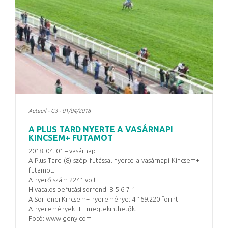
Auteuil - C3 - 01/04/2018
A PLUS TARD NYERTE A VASÁRNAPI
KINCSEM+ FUTAMOT
2018. 04. 01 – vasárnap
A Plus Tard (8) szép futással nyerte a vasárnapi Kincsem+
futamot.
A nyerő szám 2241 volt.
Hivatalos befutási sorrend: 8-5-6-7-1
A Sorrendi Kincsem+ nyereménye: 4.169.220 forint
A nyeremények ITT megtekinthetők.
Fotó: www.geny.com