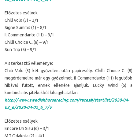
Előzetes esélyek:
Chili Volo (3) – 2/1
Signe Summit (1) – 8/1
Il Commendante (11) – 9/1
Chilli Choice C. (8) – 9/1
Sun Trip (5) – 9/1
A szerkesztő véleménye:
Chili Volo (3) két győzelem után papíresély. Chilli Choice C. (8)
megérdemelne már egy győzelmet. Il Commendante (11) legutóbb
hibával futott, ennek ellenére ajánljuk. Lucky Wind (6) a
kombinációs játékokból kihagyhatatlan.
http://www.swedishhorseracing.com/races#/startlist/2020-04-
02_6/2020-04-02_6_7/V
Előzetes esélyek:
Encore Un Sisu (6) – 3/1
M.T.Odakota (2) – 4/1