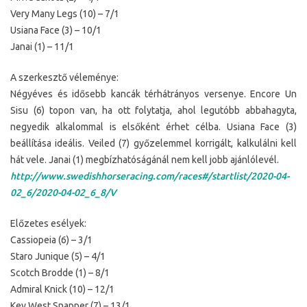
Very Many Legs (10) – 7/1
Usiana Face (3) – 10/1
Janai (1) – 11/1
A szerkesztő véleménye:
Négyéves és idősebb kancák térhátrányos versenye. Encore Un
Sisu (6) topon van, ha ott folytatja, ahol legutóbb abbahagyta,
negyedik alkalommal is elsőként érhet célba. Usiana Face (3)
beállítása ideális. Veiled (7) győzelemmel korrigált, kalkulálni kell
hát vele. Janai (1) megbízhatóságánál nem kell jobb ajánlólevél.
http://www.swedishhorseracing.com/races#/startlist/2020-04-
02_6/2020-04-02_6_8/V
Előzetes esélyek:
Cassiopeia (6) – 3/1
Staro Junique (5) – 4/1
Scotch Brodde (1) – 8/1
Admiral Knick (10) – 12/1
Key West Snapper (7) – 13/1