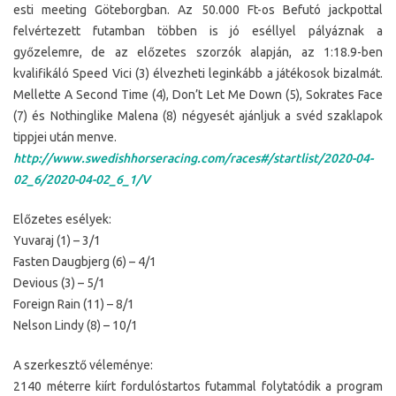
esti meeting Göteborgban. Az 50.000 Ft-os Befutó jackpottal
felvértezett futamban többen is jó eséllyel pályáznak a
győzelemre, de az előzetes szorzók alapján, az 1:18.9-ben
kvalifikáló Speed Vici (3) élvezheti leginkább a játékosok bizalmát.
Mellette A Second Time (4), Don’t Let Me Down (5), Sokrates Face
(7) és Nothinglike Malena (8) négyesét ajánljuk a svéd szaklapok
tippjei után menve.
http://www.swedishhorseracing.com/races#/startlist/2020-04-
02_6/2020-04-02_6_1/V
Előzetes esélyek:
Yuvaraj (1) – 3/1
Fasten Daugbjerg (6) – 4/1
Devious (3) – 5/1
Foreign Rain (11) – 8/1
Nelson Lindy (8) – 10/1
A szerkesztő véleménye:
2140 méterre kiírt fordulóstartos futammal folytatódik a program