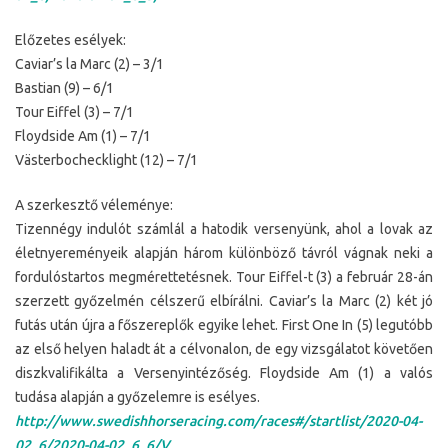
Előzetes esélyek:
Caviar’s la Marc (2) – 3/1
Bastian (9) – 6/1
Tour Eiffel (3) – 7/1
Floydside Am (1) – 7/1
Västerbochecklight (12) – 7/1
A szerkesztő véleménye:
Tizennégy indulót számlál a hatodik versenyünk, ahol a lovak az
életnyereményeik alapján három különböző távról vágnak neki a
fordulóstartos megmérettetésnek. Tour Eiffel-t (3) a február 28-án
szerzett győzelmén célszerű elbírálni. Caviar’s la Marc (2) két jó
futás után újra a főszereplők egyike lehet. First One In (5) legutóbb
az első helyen haladt át a célvonalon, de egy vizsgálatot követően
diszkvalifikálta a Versenyintézőség. Floydside Am (1) a valós
tudása alapján a győzelemre is esélyes.
http://www.swedishhorseracing.com/races#/startlist/2020-04-
02_6/2020-04-02_6_6/V