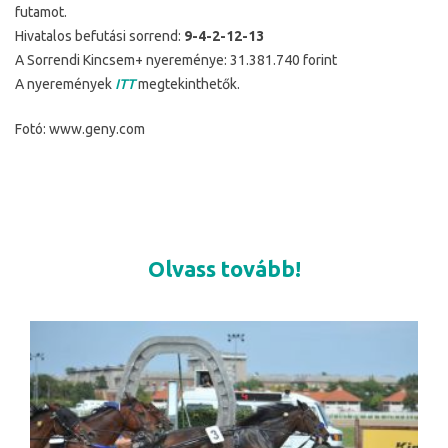
futamot.
Hivatalos befutási sorrend:
9-4-2-12-13
A Sorrendi Kincsem+ nyereménye: 31.381.740 forint
A nyeremények
ITT
megtekinthetők.
Fotó: www.geny.com
Olvass tovább!