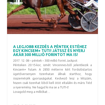
A LEGJOBB KEZDÉS A PÉNTEK ESTÉHEZ
EGY KINCSEM+ TUTI! JÁTSSZ ÉS NYERJ
AKÁR 300 MILLIÓ FORINTOT MA IS!
2017. 12. 08 – péntek – 300 millió forint Jackpot
Pénteken 20:15-kor, ismét Vincennes-ből jelentkezik a
Kincsem+ futam. A 2850 méterre kiírt fordulóstartos
ügetőversenyen tizenhatan állnak starthoz, hogy
összemérjék gyorsaságukat. Kedvező lesz a létszám,
hiszen csak tizenhat lóból kell ötöt eltalálni és máris Tiéd
a nyeremény. Ne hagyd ki ma se a TUTI-t!
Lovagold meg a milliókat ...