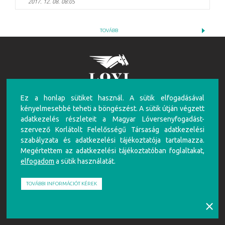
2017. 12. 08. 08:05
TOVÁBB
Ez a honlap sütiket használ. A sütik elfogadásával
FIGYELEM!
kényelmesebbé teheti a böngészést. A sütik útján végzett
A túlzásba vitt szerencsejáték ártalmas, mentálhigiénés problémákat, illetve függőséget
adatkezelés részleteit a Magyar Lóversenyfogadást-
okozhat! Éljen az önkorlátozás, önkizárás lehetőségével! Szerencsejátékban csak 18 éven
szervező Korlátolt Felelősségű Társaság adatkezelési
felüliek vehetnek részt!
szabályzata és adatkezelési tájékoztatója tartalmazza.
Írj nekünk!
Játékosvédelem
Részvételi szabályzat
Adatkezelési Szabályzat
Impresszum
Megértettem az adatkezelési tájékoztatóban foglaltakat,
elfogadom
a sütik használatát.
Partnerünk:
TOVÁBBI INFORMÁCIÓT KÉREK
⨯