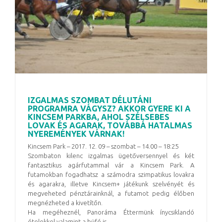
IZGALMAS SZOMBAT DÉLUTÁNI
PROGRAMRA VÁGYSZ? AKKOR GYERE KI A
KINCSEM PARKBA, AHOL SZÉLSEBES
LOVAK ÉS AGARAK, TOVÁBBÁ HATALMAS
NYEREMÉNYEK VÁRNAK!
Kincsem Park – 2017. 12. 09 – szombat – 14.00 – 18:25
Szombaton kilenc izgalmas ügetőversennyel és két
fantasztikus agárfutammal vár a Kincsem Park. A
futamokban fogadhatsz a számodra szimpatikus lovakra
és agarakra, illetve Kincsem+ játékunk szelvényét és
megveheted pénztárainknál, a futamot pedig élőben
megnézheted a kivetítőn.
Ha megéheznél, Panoráma Éttermünk ínycsiklandó
ételekkel valamint a büfé is ...