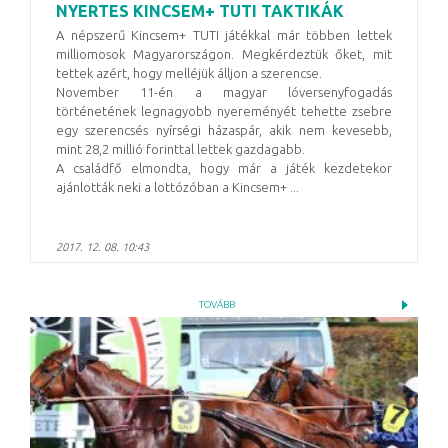
NYERTES KINCSEM+ TUTI TAKTIKÁK
A népszerű Kincsem+ TUTI játékkal már többen lettek
milliomosok Magyarországon. Megkérdeztük őket, mit
tettek azért, hogy melléjük álljon a szerencse.
November 11-én a magyar lóversenyfogadás
történetének legnagyobb nyereményét tehette zsebre
egy szerencsés nyírségi házaspár, akik nem kevesebb,
mint 28,2 millió forinttal lettek gazdagabb.
A családfő elmondta, hogy már a játék kezdetekor
ajánlották neki a lottózóban a Kincsem+ ...
2017. 12. 08. 10:43
TOVÁBB