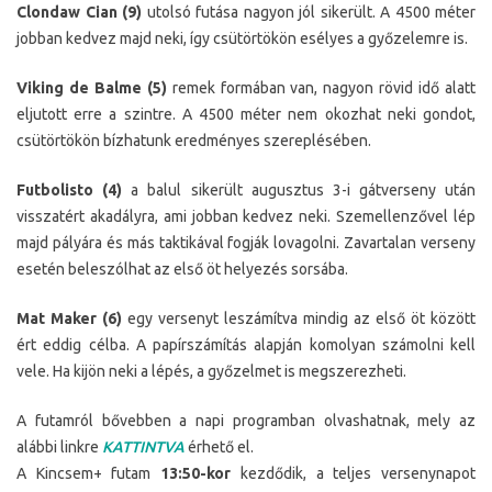
Clondaw Cian (9)
utolsó futása nagyon jól sikerült. A 4500 méter
jobban kedvez majd neki, így csütörtökön esélyes a győzelemre is.
Viking de Balme (5)
remek formában van, nagyon rövid idő alatt
eljutott erre a szintre. A 4500 méter nem okozhat neki gondot,
csütörtökön bízhatunk eredményes szereplésében.
Futbolisto (4)
a balul sikerült augusztus 3-i gátverseny után
visszatért akadályra, ami jobban kedvez neki. Szemellenzővel lép
majd pályára és más taktikával fogják lovagolni. Zavartalan verseny
esetén beleszólhat az első öt helyezés sorsába.
Mat Maker (6)
egy versenyt leszámítva mindig az első öt között
ért eddig célba. A papírszámítás alapján komolyan számolni kell
vele. Ha kijön neki a lépés, a győzelmet is megszerezheti.
A futamról bővebben a napi programban olvashatnak, mely az
alábbi linkre
KATTINTVA
érhető el.
A Kincsem+ futam
13:50-kor
kezdődik, a teljes versenynapot