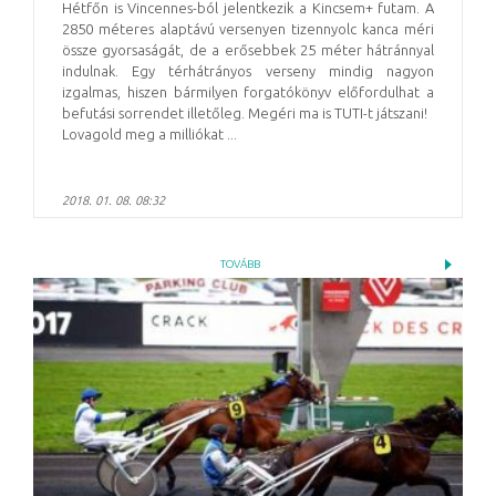
Hétfőn is Vincennes-ból jelentkezik a Kincsem+ futam. A
2850 méteres alaptávú versenyen tizennyolc kanca méri
össze gyorsaságát, de a erősebbek 25 méter hátránnyal
indulnak. Egy térhátrányos verseny mindig nagyon
izgalmas, hiszen bármilyen forgatókönyv előfordulhat a
befutási sorrendet illetőleg. Megéri ma is TUTI-t játszani!
Lovagold meg a milliókat ...
2018. 01. 08. 08:32
TOVÁBB