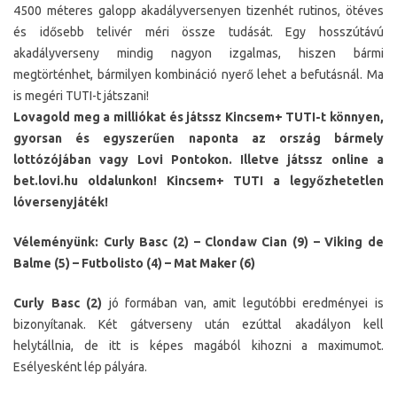
4500 méteres galopp akadályversenyen tizenhét rutinos, ötéves
és idősebb telivér méri össze tudását. Egy hosszútávú
akadályverseny mindig nagyon izgalmas, hiszen bármi
megtörténhet, bármilyen kombináció nyerő lehet a befutásnál. Ma
is megéri TUTI-t játszani!
Lovagold meg a milliókat és játssz Kincsem+ TUTI-t könnyen,
gyorsan és egyszerűen naponta az ország bármely
lottózójában vagy Lovi Pontokon. Illetve játssz online a
bet.lovi.hu oldalunkon! Kincsem+ TUTI a legyőzhetetlen
lóversenyjáték!
Véleményünk: Curly Basc (2) – Clondaw Cian (9) – Viking de
Balme (5) – Futbolisto (4) – Mat Maker (6)
Curly Basc (2)
jó formában van, amit legutóbbi eredményei is
bizonyítanak. Két gátverseny után ezúttal akadályon kell
helytállnia, de itt is képes magából kihozni a maximumot.
Esélyesként lép pályára.