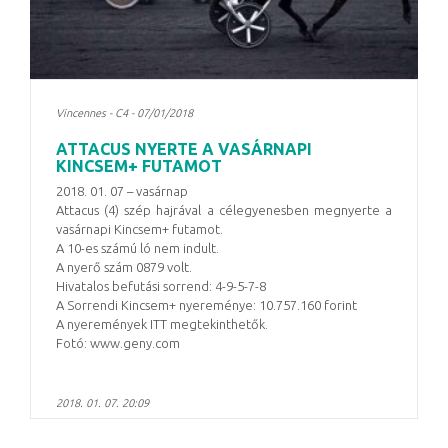
Vincennes - C4 - 07/01/2018
ATTACUS NYERTE A VASÁRNAPI
KINCSEM+ FUTAMOT
2018. 01. 07 – vasárnap
Attacus (4) szép hajrával a célegyenesben megnyerte a
vasárnapi Kincsem+ futamot.
A 10-es számú ló nem indult.
A nyerő szám 0879 volt.
Hivatalos befutási sorrend: 4-9-5-7-8
A Sorrendi Kincsem+ nyereménye: 10.757.160 forint
A nyeremények ITT megtekinthetők.
Fotó: www.geny.com
2018. 01. 07. 20:09