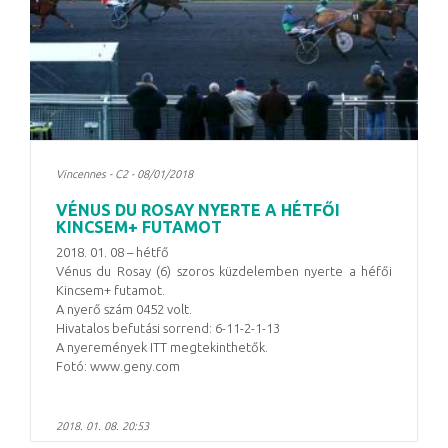
Vincennes - C2 - 08/01/2018
VÉNUS DU ROSAY NYERTE A HÉTFŐI
KINCSEM+ FUTAMOT
2018. 01. 08 – hétfő
Vénus du Rosay (6) szoros küzdelemben nyerte a héfői
Kincsem+ futamot.
A nyerő szám 0452 volt.
Hivatalos befutási sorrend: 6-11-2-1-13
A nyeremények ITT megtekinthetők.
Fotó: www.geny.com
2018. 01. 08. 20:53