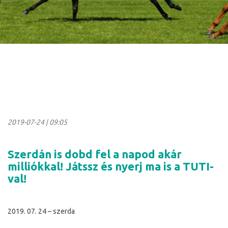
2019-07-24
|
09:05
Szerdán is dobd fel a napod akár
milliókkal! Játssz és nyerj ma is a TUTI-
val!
2019. 07. 24 – szerda