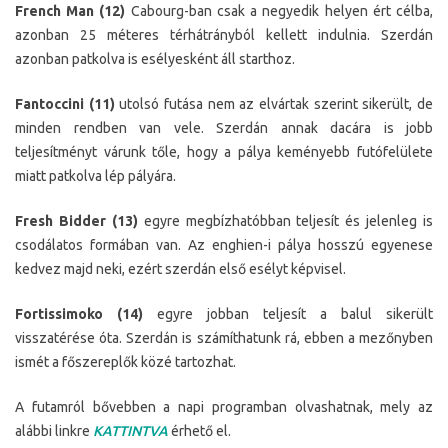
French Man (12)
Cabourg-ban csak a negyedik helyen ért célba,
azonban 25 méteres térhátrányból kellett indulnia. Szerdán
azonban patkolva is esélyesként áll starthoz.
Fantoccini (11)
utolsó futása nem az elvártak szerint sikerült, de
minden rendben van vele. Szerdán annak dacára is jobb
teljesítményt várunk tőle, hogy a pálya keményebb futófelülete
miatt patkolva lép pályára.
Fresh Bidder (13)
egyre megbízhatóbban teljesít és jelenleg is
csodálatos formában van. Az enghien-i pálya hosszú egyenese
kedvez majd neki, ezért szerdán első esélyt képvisel.
Fortissimoko (14)
egyre jobban teljesít a balul sikerült
visszatérése óta. Szerdán is számíthatunk rá, ebben a mezőnyben
ismét a főszereplők közé tartozhat.
A futamról bővebben a napi programban olvashatnak, mely az
alábbi linkre
KATTINTVA
érhető el.