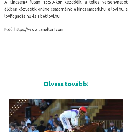
A Kincsem+ futam
13:50-kor
kezdődik, a teljes versenynapot
élőben közvetítik online csatornáink, a kincsempark.hu, a lovi.hu, a
lovifogadás.hu és a bet.lovi.hu.
Fotó: https://www.canalturf.com
Olvass tovább!