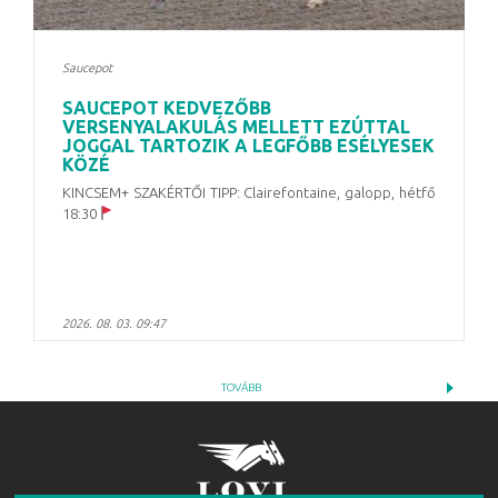
Saucepot
SAUCEPOT KEDVEZŐBB
VERSENYALAKULÁS MELLETT EZÚTTAL
JOGGAL TARTOZIK A LEGFŐBB ESÉLYESEK
KÖZÉ
KINCSEM+ SZAKÉRTŐI TIPP: Clairefontaine, galopp, hétfő
18:30
2026. 08. 03. 09:47
TOVÁBB