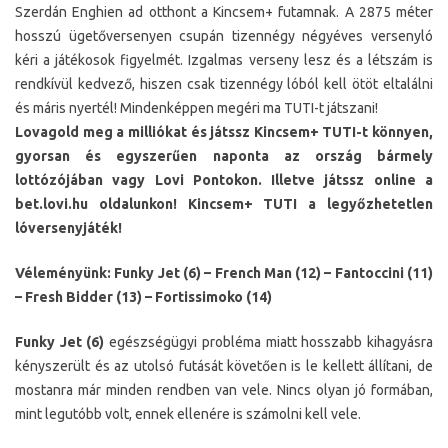
Szerdán Enghien ad otthont a Kincsem+ futamnak. A 2875 méter
hosszú ügetőversenyen csupán tizennégy négyéves versenyló
kéri a játékosok figyelmét. Izgalmas verseny lesz és a létszám is
rendkívül kedvező, hiszen csak tizennégy lóból kell ötöt eltalálni
és máris nyertél! Mindenképpen megéri ma TUTI-t játszani!
Lovagold meg a milliókat és játssz Kincsem+ TUTI-t könnyen,
gyorsan és egyszerűen naponta az ország bármely
lottózójában vagy Lovi Pontokon. Illetve játssz online a
bet.lovi.hu oldalunkon! Kincsem+ TUTI a legyőzhetetlen
lóversenyjáték!
Véleményünk: Funky Jet (6) – French Man (12) – Fantoccini (11)
– Fresh Bidder (13) – Fortissimoko (14)
Funky Jet (6)
egészségügyi probléma miatt hosszabb kihagyásra
kényszerült és az utolsó futását követően is le kellett állítani, de
mostanra már minden rendben van vele. Nincs olyan jó formában,
mint legutóbb volt, ennek ellenére is számolni kell vele.