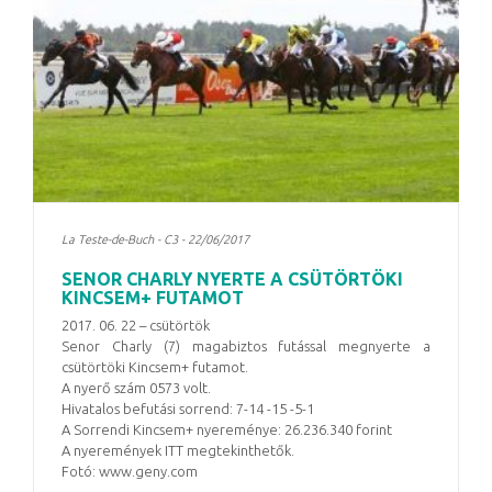
La Teste-de-Buch - C3 - 22/06/2017
SENOR CHARLY NYERTE A CSÜTÖRTÖKI
KINCSEM+ FUTAMOT
2017. 06. 22 – csütörtök
Senor Charly (7) magabiztos futással megnyerte a
csütörtöki Kincsem+ futamot.
A nyerő szám 0573 volt.
Hivatalos befutási sorrend: 7-14 -15 -5-1
A Sorrendi Kincsem+ nyereménye: 26.236.340 forint
A nyeremények ITT megtekinthetők.
Fotó: www.geny.com