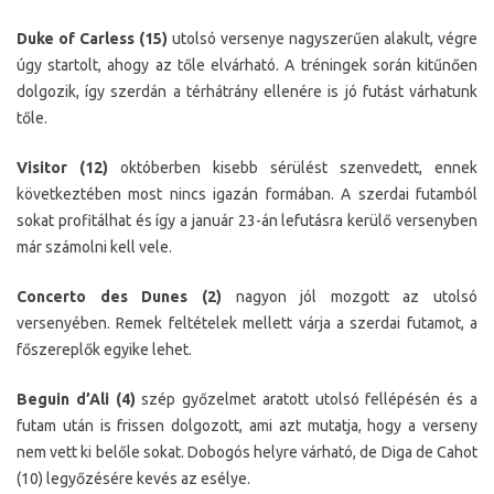
Duke of Carless (15)
utolsó versenye nagyszerűen alakult, végre
úgy startolt, ahogy az tőle elvárható. A tréningek során kitűnően
dolgozik, így szerdán a térhátrány ellenére is jó futást várhatunk
tőle.
Visitor (12)
októberben kisebb sérülést szenvedett, ennek
következtében most nincs igazán formában. A szerdai futamból
sokat profitálhat és így a január 23-án lefutásra kerülő versenyben
már számolni kell vele.
Concerto des Dunes (2)
nagyon jól mozgott az utolsó
versenyében. Remek feltételek mellett várja a szerdai futamot, a
főszereplők egyike lehet.
Beguin d’Ali (4)
szép győzelmet aratott utolsó fellépésén és a
futam után is frissen dolgozott, ami azt mutatja, hogy a verseny
nem vett ki belőle sokat. Dobogós helyre várható, de Diga de Cahot
(10) legyőzésére kevés az esélye.