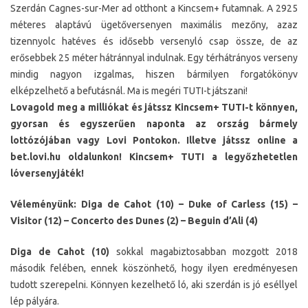
Szerdán Cagnes-sur-Mer ad otthont a Kincsem+ futamnak. A 2925
méteres alaptávú ügetőversenyen maximális mezőny, azaz
tizennyolc hatéves és idősebb versenyló csap össze, de az
erősebbek 25 méter hátránnyal indulnak. Egy térhátrányos verseny
mindig nagyon izgalmas, hiszen bármilyen forgatókönyv
elképzelhető a befutásnál. Ma is megéri TUTI-t játszani!
Lovagold meg a milliókat és játssz Kincsem+ TUTI-t könnyen,
gyorsan és egyszerűen naponta az ország bármely
lottózójában vagy Lovi Pontokon. Illetve játssz online a
bet.lovi.hu oldalunkon! Kincsem+ TUTI a legyőzhetetlen
lóversenyjáték!
Véleményünk: Diga de Cahot (10) – Duke of Carless (15) –
Visitor (12) – Concerto des Dunes (2) – Beguin d’Ali (4)
Diga de Cahot (10)
sokkal magabiztosabban mozgott 2018
második felében, ennek köszönhető, hogy ilyen eredményesen
tudott szerepelni. Könnyen kezelhető ló, aki szerdán is jó eséllyel
lép pályára.