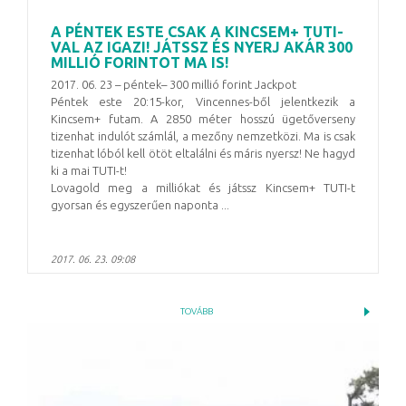
A PÉNTEK ESTE CSAK A KINCSEM+ TUTI-
VAL AZ IGAZI! JÁTSSZ ÉS NYERJ AKÁR 300
MILLIÓ FORINTOT MA IS!
2017. 06. 23 – péntek– 300 millió forint Jackpot
Péntek este 20:15-kor, Vincennes-ből jelentkezik a
Kincsem+ futam. A 2850 méter hosszú ügetőverseny
tizenhat indulót számlál, a mezőny nemzetközi. Ma is csak
tizenhat lóból kell ötöt eltalálni és máris nyersz! Ne hagyd
ki a mai TUTI-t!
Lovagold meg a milliókat és játssz Kincsem+ TUTI-t
gyorsan és egyszerűen naponta ...
2017. 06. 23. 09:08
TOVÁBB