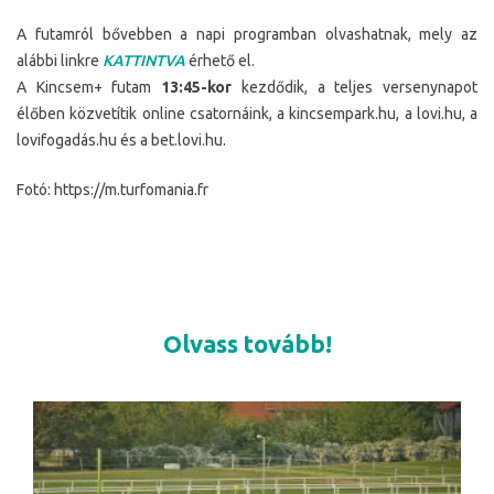
A futamról bővebben a napi programban olvashatnak, mely az
alábbi linkre
KATTINTVA
érhető el.
A Kincsem+ futam
13:45-kor
kezdődik, a teljes versenynapot
élőben közvetítik online csatornáink, a kincsempark.hu, a lovi.hu, a
lovifogadás.hu és a bet.lovi.hu.
Fotó: https://m.turfomania.fr
Olvass tovább!