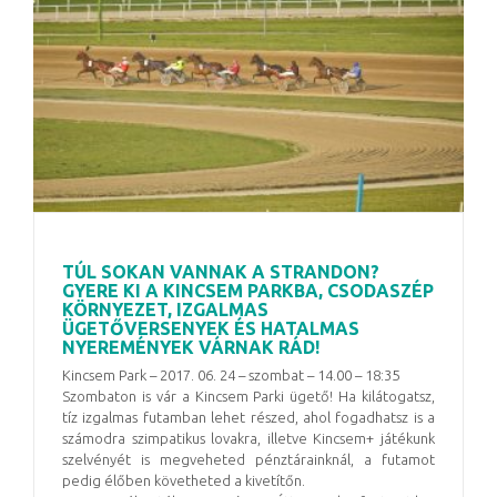
TÚL SOKAN VANNAK A STRANDON?
GYERE KI A KINCSEM PARKBA, CSODASZÉP
KÖRNYEZET, IZGALMAS
ÜGETŐVERSENYEK ÉS HATALMAS
NYEREMÉNYEK VÁRNAK RÁD!
Kincsem Park – 2017. 06. 24 – szombat – 14.00 – 18:35
Szombaton is vár a Kincsem Parki ügető! Ha kilátogatsz,
tíz izgalmas futamban lehet részed, ahol fogadhatsz is a
számodra szimpatikus lovakra, illetve Kincsem+ játékunk
szelvényét is megveheted pénztárainknál, a futamot
pedig élőben követheted a kivetítőn.