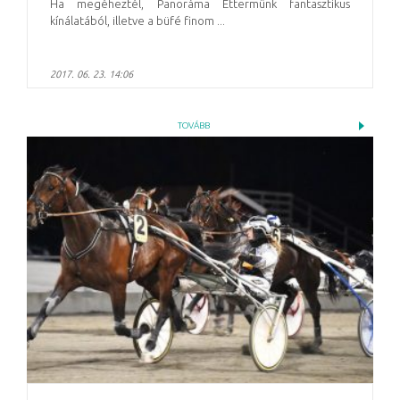
Ha megéheztél, Panoráma Éttermünk fantasztikus
kínálatából, illetve a büfé finom ...
2017. 06. 23. 14:06
TOVÁBB