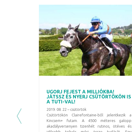
UGORJ FEJEST A MILLIÓKBA!
JÁTSSZ ÉS NYERJ CSÜTÖRTÖKÖN IS
A TUTI-VAL!
2019. 08. 22 – csütörtök
Csütörtökön Clairefontaine-ből jelentkezik a
Previous
Kincsem+ futam. A 4500 méteres galopp
akadályversenyen tizenhét rutinos, ötéves és
idősebb telivér méri össze tudását. Egy