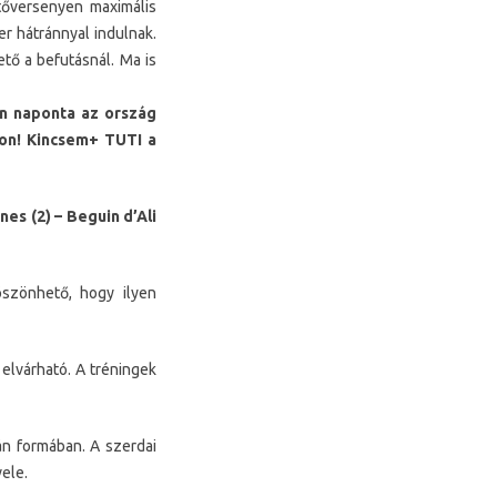
őversenyen maximális
r hátránnyal indulnak.
tő a befutásnál. Ma is
en naponta az ország
nkon! Kincsem+ TUTI a
nes (2) – Beguin d’Ali
szönhető, hogy ilyen
 elvárható. A tréningek
n formában. A szerdai
vele.