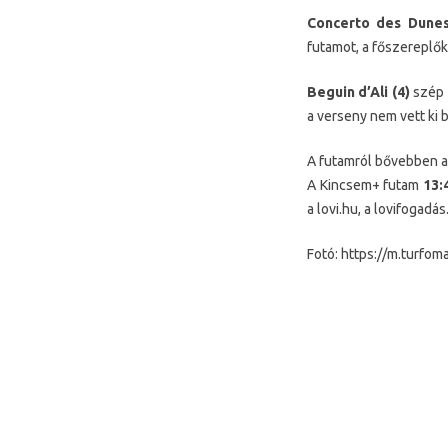
Concerto des Dunes
futamot, a főszereplők
Beguin d’Ali (4)
szép g
a verseny nem vett ki 
A futamról bővebben a 
A Kincsem+ futam
13:
a lovi.hu, a lovifogadás
Fotó: https://m.turfoma