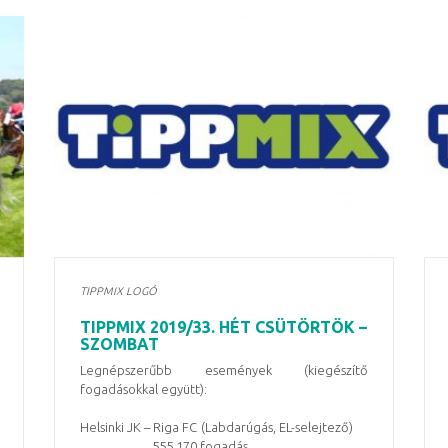
TIPPMIX LOGÓ
TIPPMIX 2019/33. HÉT CSÜTÖRTÖK –
SZOMBAT
Legnépszerűbb események (kiegészítő
fogadásokkal együtt):
Helsinki JK – Riga FC (Labdarúgás, EL-selejtező)
555 170 fogadás