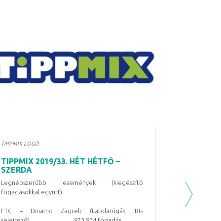
TIPPMIX LOGÓ
TIPPMIX 2019/33. HÉT HÉTFŐ –
SZERDA
Legnépszerűbb események (kiegészítő
fogadásokkal együtt):
Next
FTC – Dinamo Zagreb (Labdarúgás, BL-
selejtező) 873 874 fogadás