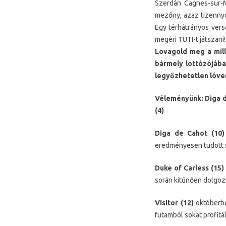
Szerdán Cagnes-sur-
mezőny, azaz tizennyo
Egy térhátrányos vers
megéri TUTI-t játszani!
Lovagold meg a mill
bármely lottózójában
legyőzhetetlen lóve
Véleményünk: Diga de 
(4)
Diga de Cahot (10)
eredményesen tudott sz
Duke of Carless (15)
során kitűnően dolgozik
Visitor (12)
októberbe
futamból sokat profitá