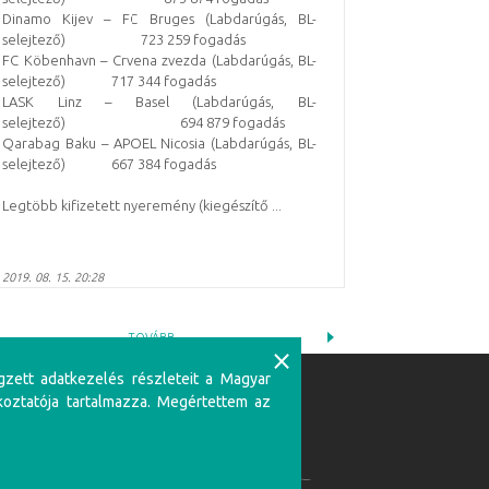
Dinamo Kijev – FC Bruges (Labdarúgás, BL-
selejtező) 723 259 fogadás
FC Köbenhavn – Crvena zvezda (Labdarúgás, BL-
selejtező) 717 344 fogadás
LASK Linz – Basel (Labdarúgás, BL-
selejtező) 694 879 fogadás
Qarabag Baku – APOEL Nicosia (Labdarúgás, BL-
selejtező) 667 384 fogadás
Legtöbb kifizetett nyeremény (kiegészítő ...
2019. 08. 15. 20:28
TOVÁBB
⨯
gzett adatkezelés részleteit a Magyar
koztatója tartalmazza. Megértettem az
Partnerünk:
zerencsejátékban csak 18 éven