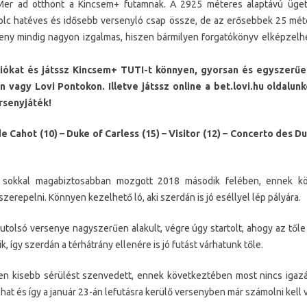
Mer ad otthont a Kincsem+ futamnak. A 2925 méteres alaptávú üget
lc hatéves és idősebb versenyló csap össze, de az erősebbek 25 méte
eny mindig nagyon izgalmas, hiszen bármilyen forgatókönyv elképzelhe
iókat és játssz Kincsem+ TUTI-t könnyen, gyorsan és egyszerű
 vagy Lovi Pontokon. Illetve játssz online a bet.lovi.hu oldalu
rsenyjáték!
Cahot (10) – Duke of Carless (15) – Visitor (12) – Concerto des Du
sokkal magabiztosabban mozgott 2018 második felében, ennek kö
erepelni. Könnyen kezelhető ló, aki szerdán is jó eséllyel lép pályára.
utolsó versenye nagyszerűen alakult, végre úgy startolt, ahogy az tőle
, így szerdán a térhátrány ellenére is jó futást várhatunk tőle.
n kisebb sérülést szenvedett, ennek következtében most nincs igazá
lhat és így a január 23-án lefutásra kerülő versenyben már számolni kell 