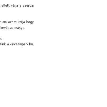
llett várja a szerdai
, ami azt mutatja, hogy
 kevés az esélye.
l.
áink, a kincsempark.hu,