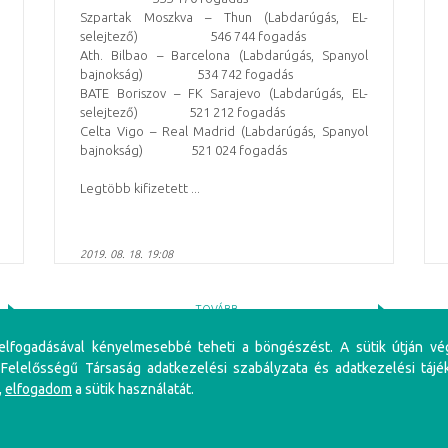
Szpartak Moszkva – Thun (Labdarúgás, EL-
selejtező) 546 744 fogadás
Ath. Bilbao – Barcelona (Labdarúgás, Spanyol
bajnokság) 534 742 fogadás
BATE Boriszov – FK Sarajevo (Labdarúgás, EL-
selejtező) 521 212 fogadás
Celta Vigo – Real Madrid (Labdarúgás, Spanyol
bajnokság) 521 024 fogadás
Legtöbb kifizetett ...
2019. 08. 18. 19:08
TOVÁBB
 elfogadásával kényelmesebbé teheti a böngészést. A sütik útján vé
 Felelősségű Társaság adatkezelési szabályzata és adatkezelési tájé
,
elfogadom
a sütik használatát.
iénés problémákat, illetve függőséget okozhat! Éljen az önkorlátozás, önkizárás lehetőségével! S
li szabályzat
Adatkezelési Szabályzat
Impresszum