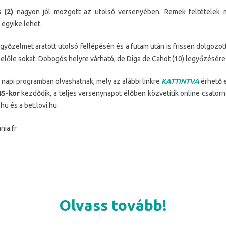
 (2)
nagyon jól mozgott az utolsó versenyében. Remek feltételek me
 egyike lehet.
yőzelmet aratott utolsó fellépésén és a futam után is frissen dolgozott
belőle sokat. Dobogós helyre várható, de Diga de Cahot (10) legyőzésére
napi programban olvashatnak, mely az alábbi linkre
KATTINTVA
érhető e
45-kor
kezdődik, a teljes versenynapot élőben közvetítik online csatorn
.hu és a bet.lovi.hu.
nia.fr
Olvass tovább!