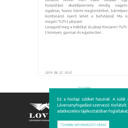
hosszútávú akadályverseny mindig nagyon
izgalmas, hiszen bármi megtörténhet, bármilyen
kombináció nyerő lehet a befutásnál. Ma is
megéri TUTI-t játszani!
Lovagold meg a milliókat és játssz Kincsem+ TUTI-
t könnyen, gyorsan és egyszerűen ...
2019. 08. 22. 10:52
TOVÁBB
Ez a honlap sütiket használ. A sütik
Lóversenyfogadást-szervező Korlátolt
FIGYELEM!
adatkezelési tájékoztatóban foglaltakat
A túlzásba vitt szerencsejáték ártalmas, mentálhig
felüliek vehetnek részt!
TOVÁBBI INFORMÁCIÓT KÉREK
Írj nekünk!
Játékosvédelem
Részvéte