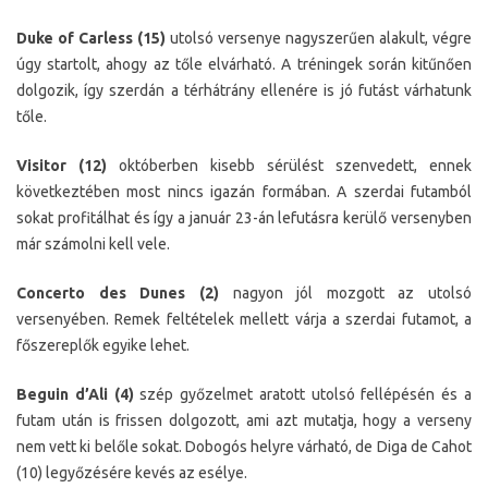
Duke of Carless (15)
utolsó versenye nagyszerűen alakult, végre
úgy startolt, ahogy az tőle elvárható. A tréningek során kitűnően
dolgozik, így szerdán a térhátrány ellenére is jó futást várhatunk
tőle.
Visitor (12)
októberben kisebb sérülést szenvedett, ennek
következtében most nincs igazán formában. A szerdai futamból
sokat profitálhat és így a január 23-án lefutásra kerülő versenyben
már számolni kell vele.
Concerto des Dunes (2)
nagyon jól mozgott az utolsó
versenyében. Remek feltételek mellett várja a szerdai futamot, a
főszereplők egyike lehet.
Beguin d’Ali (4)
szép győzelmet aratott utolsó fellépésén és a
futam után is frissen dolgozott, ami azt mutatja, hogy a verseny
nem vett ki belőle sokat. Dobogós helyre várható, de Diga de Cahot
(10) legyőzésére kevés az esélye.