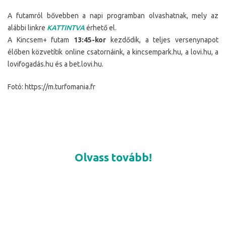
A futamról bővebben a napi programban olvashatnak, mely az
alábbi linkre
KATTINTVA
érhető el.
A Kincsem+ futam
13:45-kor
kezdődik, a teljes versenynapot
élőben közvetítik online csatornáink, a kincsempark.hu, a lovi.hu, a
lovifogadás.hu és a bet.lovi.hu.
Fotó: https://m.turfomania.fr
Olvass tovább!