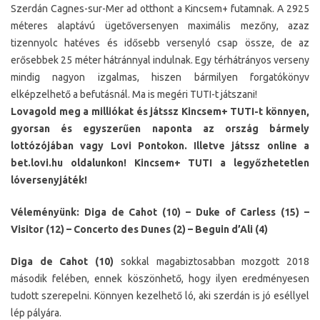
Szerdán Cagnes-sur-Mer ad otthont a Kincsem+ futamnak. A 2925
méteres alaptávú ügetőversenyen maximális mezőny, azaz
tizennyolc hatéves és idősebb versenyló csap össze, de az
erősebbek 25 méter hátránnyal indulnak. Egy térhátrányos verseny
mindig nagyon izgalmas, hiszen bármilyen forgatókönyv
elképzelhető a befutásnál. Ma is megéri TUTI-t játszani!
Lovagold meg a milliókat és játssz Kincsem+ TUTI-t könnyen,
gyorsan és egyszerűen naponta az ország bármely
lottózójában vagy Lovi Pontokon. Illetve játssz online a
bet.lovi.hu oldalunkon! Kincsem+ TUTI a legyőzhetetlen
lóversenyjáték!
Véleményünk: Diga de Cahot (10) – Duke of Carless (15) –
Visitor (12) – Concerto des Dunes (2) – Beguin d’Ali (4)
Diga de Cahot (10)
sokkal magabiztosabban mozgott 2018
második felében, ennek köszönhető, hogy ilyen eredményesen
tudott szerepelni. Könnyen kezelhető ló, aki szerdán is jó eséllyel
lép pályára.